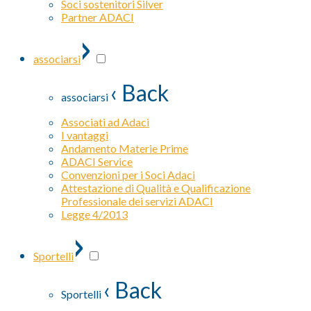
Soci sostenitori Silver
Partner ADACI
›
associarsi
‹ Back
associarsi
Associati ad Adaci
I vantaggi
Andamento Materie Prime
ADACI Service
Convenzioni per i Soci Adaci
Attestazione di Qualità e Qualificazione
Professionale dei servizi ADACI
Legge 4/2013
›
Sportelli
‹ Back
Sportelli