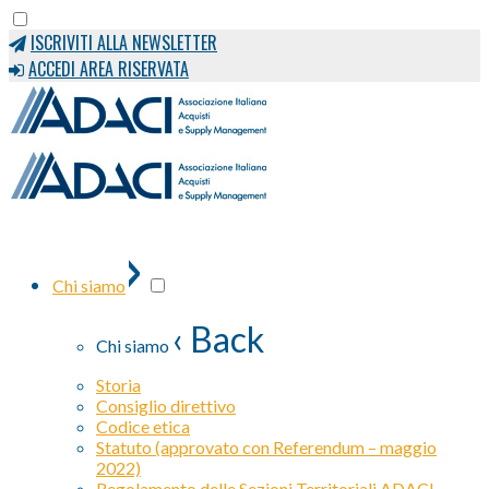
ISCRIVITI ALLA NEWSLETTER
ACCEDI AREA RISERVATA
›
Chi siamo
‹ Back
Chi siamo
Storia
Consiglio direttivo
Codice etica
Statuto (approvato con Referendum – maggio
2022)
Regolamento delle Sezioni Territoriali ADACI