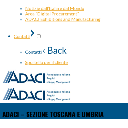
Notizie dall’Italia e dal Mondo
Area “Digital Procurement”
ADACI Exhibitions and Manufacturing
›
Contatti
‹ Back
Contatti
Sportello per il cliente
ADACI – SEZIONE TOSCANA E UMBRIA