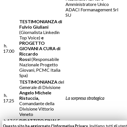
Amministratore Unico
ADACI Formanagement Srl
SU
TESTIMONIANZA di
Fulvio Giuliani
(Giornalista Linkedin
Top Voice)
e
PROGETTO
h.
GIOVANI A CURA di
17.00
Riccardo
Rossi
(Responsabile
Nazionale Progetto
Giovani, PCMC Italia
Spa)
TESTIMONIANZA
del
Generale di Divisione
Angelo Michele
h.
Ristuccia,
La sorpresa strategica
17.25
Comandante della
Divisione Vittorio
Veneto
h.17.55
DIBATTITO FINALE
Questo sito ha aggiornato l'Informativa Privacy.
Invitiamo tutti gli utent