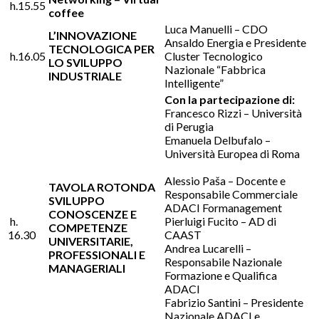
h.15.55
coffee
Luca Manuelli – CDO
L’INNOVAZIONE
Ansaldo Energia e Presidente
TECNOLOGICA PER
h.16.05
Cluster Tecnologico
LO SVILUPPO
Nazionale “Fabbrica
INDUSTRIALE
Intelligente”
Con la partecipazione di:
Francesco Rizzi – Università
di Perugia
Emanuela Delbufalo –
Università Europea di Roma
Alessio Paša – Docente e
TAVOLA ROTONDA
Responsabile Commerciale
SVILUPPO
ADACI Formanagement
CONOSCENZE E
h.
Pierluigi Fucito – AD di
COMPETENZE
16.30
CAAST
UNIVERSITARIE,
Andrea Lucarelli –
PROFESSIONALI E
Responsabile Nazionale
MANAGERIALI
Formazione e Qualifica
ADACI
Fabrizio Santini – Presidente
Nazionale ADACI e