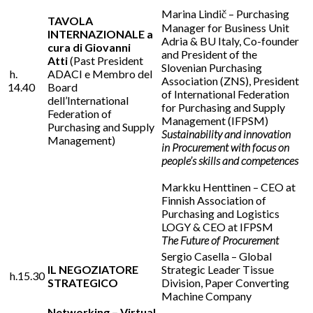
Marina Lindič – Purchasing
TAVOLA
Manager for Business Unit
INTERNAZIONALE a
Adria & BU Italy, Co-founder
cura di Giovanni
and President of the
Atti
(Past President
Slovenian Purchasing
h.
ADACI e Membro del
Association (ZNS), President
14.40
Board
of International Federation
dell’International
for Purchasing and Supply
Federation of
Management (IFPSM)
Purchasing and Supply
Sustainability and innovation
Management)
in Procurement with focus on
people’s skills and competences
Markku Henttinen – CEO at
Finnish Association of
Purchasing and Logistics
LOGY & CEO at IFPSM
The Future of Procurement
Sergio Casella – Global
IL NEGOZIATORE
Strategic Leader Tissue
h.15.30
STRATEGICO
Division, Paper Converting
Machine Company
Networking – Virtual