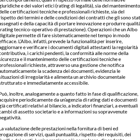
giuridiche e dei valori etici (rating di legalità), sia del manteniment
delle certificazioni tecniche e professionali richieste, sia del
rispetto dei termini e delle condizioni dei contratti che gli sono stat
assegnati e della capacità di portare innovazione e produrre qualit
(rating tecnico-operativo di prestazione). Operazioni che un Albo
digitale permette di fare sistematicamente nel tempo in modo
efficace. L’Albo, infatti, prevede la funzionalità per inserire,
aggiornare e verificare i documenti digitali attestanti la regolarità
contributiva, i carichi pendenti, la conformità alle norme della
sicurezza e il mantenimento delle certificazioni tecniche e
professionali richieste, attraverso una gestione che notifica
automaticamente la scadenza dei documenti, evidenzia le
situazioni di irregolarità e alimenta un archivio documentale
strutturato e immediatamente accessibile.
Può, inoltre, analogamente a quanto fatto in fase di qualificazione,
acquisire periodicamente da un’agenzia di rating dati e documenti
già certificati relativi al bilancio, a indicatori finanziari, a eventuali
cambi di assetto societario e a informazioni su sopravvenute
negatività.
La valutazione delle prestazioni nella fornitura di beni ed
erogazione di servizi, quali puntualità, rispetto dei requisiti, dei