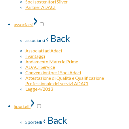
Soci sostenitori Silver
Partner ADACI
›
associarsi
‹ Back
associarsi
Associati ad Adaci
I vantaggi
Andamento Materie Prime
ADACI Service
Convenzioni per i Soci Adaci
Attestazione di Qualità e Qualificazione
Professionale dei servizi ADACI
Legge 4/2013
›
Sportelli
‹ Back
Sportelli