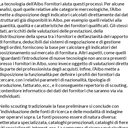
La tecnologia dell’Albo Fornitori aiuta questi processi. Per alcune
analisi, quali quelle relative alle categorie merceologiche, l’Albo
mette a disposizione degli indicatori calcolati direttamente dai dat
strutturati già disponibili in Albo, per esempio quelli relativi alla
quantità, qualità e caratteristiche dei fornitori qualificati. Gli stessi
dati, arricchiti delle valutazioni delle prestazioni, della
distribuzione della spesa tra i fornitori e dell’anzianità del rapporto
di fornitura, deducibili dai sistemi di negoziazione e di gestione
degli ordini, forniscono la base per calcolare gli indicatori del
posizionamento sul mercato di fornitura. Altri aspetti, come quelli
riguardanti l’introduzione di nuove tecnologie non ancora presenti
presso i fornitori in Albo, sono invece oggetto di valutazioni dirett
da parte del professionista degli acquisti. Infine, l’Albo mette a
disposizione la funzionalità per definire i profili dei fornitori da
cercare, con i relativi parametri di nazionalità, tipologia di
produzione, fatturato, ecc., e il conseguente repertorio di scouting,
contenitore informatico dei dati dei fornitori che saranno via via
individuati.
Nello scouting tradizionale la fase preliminare si conclude con
l’individuazione delle fonti di ricerca e delle modalità di indagine
per operarvi sopra. Le fonti possono essere di natura diversa:
letteratura specializzata, cataloghi promozionali, cataloghi di fiere
siti specializzati, internet, ecc. La campagna di ricerca può risultare