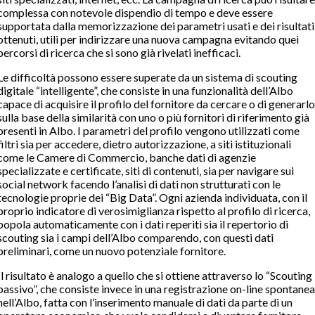
complessa con notevole dispendio di tempo e deve essere
supportata dalla memorizzazione dei parametri usati e dei risultati
ottenuti, utili per indirizzare una nuova campagna evitando quei
percorsi di ricerca che si sono già rivelati inefficaci.
Le difficoltà possono essere superate da un sistema di scouting
digitale “intelligente”, che consiste in una funzionalità dell’Albo
capace di acquisire il profilo del fornitore da cercare o di generarlo
sulla base della similarità con uno o più fornitori di riferimento già
presenti in Albo. I parametri del profilo vengono utilizzati come
filtri sia per accedere, dietro autorizzazione, a siti istituzionali
come le Camere di Commercio, banche dati di agenzie
specializzate e certificate, siti di contenuti, sia per navigare sui
social network facendo l’analisi di dati non strutturati con le
tecnologie proprie dei “Big Data”. Ogni azienda individuata, con il
proprio indicatore di verosimiglianza rispetto al profilo di ricerca,
popola automaticamente con i dati reperiti sia il repertorio di
scouting sia i campi dell’Albo comparendo, con questi dati
preliminari, come un nuovo potenziale fornitore.
Il risultato è analogo a quello che si ottiene attraverso lo “Scouting
passivo”, che consiste invece in una registrazione on-line spontanea
nell’Albo, fatta con l’inserimento manuale di dati da parte di un