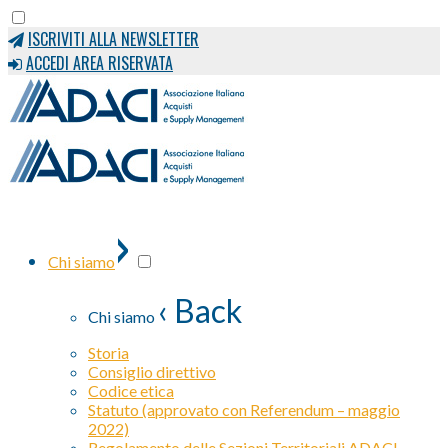
ISCRIVITI ALLA NEWSLETTER
ACCEDI AREA RISERVATA
›
Chi siamo
‹ Back
Chi siamo
Storia
Consiglio direttivo
Codice etica
Statuto (approvato con Referendum – maggio
2022)
Regolamento delle Sezioni Territoriali ADACI