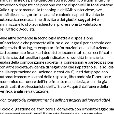
prevedono risposte che possono essere disponibili in fonti esterne.
Sulle risposte manuali la tecnologia dell’Albo interviene, ove
possibile, con algoritmi di analisi e calcolo capaci di valutarle
automaticamente, al fine di evitare dei giudizi soggettivi e
minimizzare lo sforzo richiesto al professionista valutatore
dell’Ufficio Acquisti.
Sulle altre domande la tecnologia mette a disposizione
un’interfaccia che permette all’Albo di collegarsi per esempio con
un’agenzia di rating, e recuperare informazioni quali dati aziendali,
dati economico finanziari dedotti e documentati da un certificato
di bilancio, dati ausiliari quali indicatori di solidità finanziaria,
analisi della composizione societaria, connessioni e partecipazioni
con altre società, evidenza di negatività che impattano sulla solidit
e sulla reputazione dell’azienda, e così via. Questi dati popolano
automaticamente i campi delle risposte, liberando sia l’operatore
economico dall’onere dell’inserimento manuale sia, essendo già
certificati, il professionista dell’Ufficio Acquisti dall’onere della
verifica, analisi e valutazione.
Monitoraggio dei comportamenti e delle prestazioni dei fornitori attivi
Il ciclo di gestione del fornitore si completa con il monitoraggio sia
dei comportamenti, quali il rispetto formale delle normative