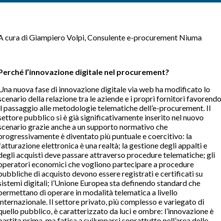
A cura di Giampiero Volpi, Consulente e-procurement Niuma
Perché l’innovazione digitale nel
procurement
?
Una nuova fase di innovazione digitale via web ha modificato lo
scenario della relazione tra le aziende e i propri fornitori favorend
il passaggio alle metodologie telematiche dell’e-procurement. Il
settore pubblico si è già significativamente inserito nel nuovo
scenario grazie anche a un supporto normativo che
progressivamente è diventato più puntuale e coercitivo: la
fatturazione elettronica è una realtà; la gestione degli appalti e
degli acquisti deve passare attraverso procedure telematiche; gli
operatori economici che vogliono partecipare a procedure
pubbliche di acquisto devono essere registrati e certificati su
sistemi digitali; l’Unione Europea sta definendo standard che
permettano di operare in modalità telematica a livello
internazionale. Il settore privato, più complesso e variegato di
quello pubblico, è caratterizzato da luci e ombre: l’innovazione è
partita prima, ma fatica a svilupparsi soprattutto nell’area delle