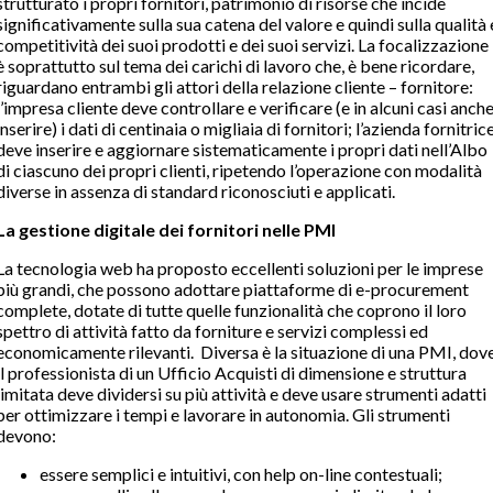
strutturato i propri fornitori, patrimonio di risorse che incide
significativamente sulla sua catena del valore e quindi sulla qualità 
competitività dei suoi prodotti e dei suoi servizi. La focalizzazione
è soprattutto sul tema dei carichi di lavoro che, è bene ricordare,
riguardano entrambi gli attori della relazione cliente – fornitore:
l’impresa cliente deve controllare e verificare (e in alcuni casi anch
inserire) i dati di centinaia o migliaia di fornitori; l’azienda fornitric
deve inserire e aggiornare sistematicamente i propri dati nell’Albo
di ciascuno dei propri clienti, ripetendo l’operazione con modalità
diverse in assenza di standard riconosciuti e applicati.
La gestione digitale dei fornitori nelle PMI
La tecnologia web ha proposto eccellenti soluzioni per le imprese
più grandi, che possono adottare piattaforme di e-procurement
complete, dotate di tutte quelle funzionalità che coprono il loro
spettro di attività fatto da forniture e servizi complessi ed
economicamente rilevanti. Diversa è la situazione di una PMI, dov
il professionista di un Ufficio Acquisti di dimensione e struttura
limitata deve dividersi su più attività e deve usare strumenti adatti
per ottimizzare i tempi e lavorare in autonomia. Gli strumenti
devono:
essere semplici e intuitivi, con help on-line contestuali;