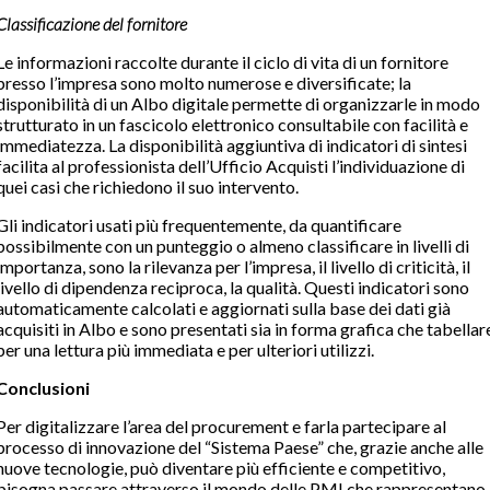
Classificazione del fornitore
Le informazioni raccolte durante il ciclo di vita di un fornitore
presso l’impresa sono molto numerose e diversificate; la
disponibilità di un Albo digitale permette di organizzarle in modo
strutturato in un fascicolo elettronico consultabile con facilità e
immediatezza. La disponibilità aggiuntiva di indicatori di sintesi
facilita al professionista dell’Ufficio Acquisti l’individuazione di
quei casi che richiedono il suo intervento.
Gli indicatori usati più frequentemente, da quantificare
possibilmente con un punteggio o almeno classificare in livelli di
importanza, sono la rilevanza per l’impresa, il livello di criticità, il
livello di dipendenza reciproca, la qualità. Questi indicatori sono
automaticamente calcolati e aggiornati sulla base dei dati già
acquisiti in Albo e sono presentati sia in forma grafica che tabellar
per una lettura più immediata e per ulteriori utilizzi.
Conclusioni
Per digitalizzare l’area del procurement e farla partecipare al
processo di innovazione del “Sistema Paese” che, grazie anche alle
nuove tecnologie, può diventare più efficiente e competitivo,
bisogna passare attraverso il mondo delle PMI che rappresentano