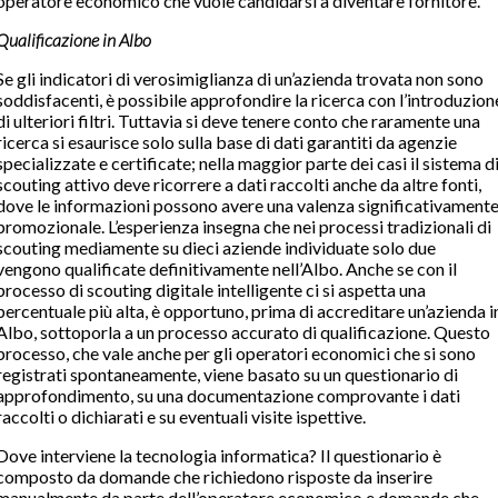
operatore economico che vuole candidarsi a diventare fornitore.
Qualificazione in Albo
Se gli indicatori di verosimiglianza di un’azienda trovata non sono
soddisfacenti, è possibile approfondire la ricerca con l’introduzion
di ulteriori filtri. Tuttavia si deve tenere conto che raramente una
ricerca si esaurisce solo sulla base di dati garantiti da agenzie
specializzate e certificate; nella maggior parte dei casi il sistema d
scouting attivo deve ricorrere a dati raccolti anche da altre fonti,
dove le informazioni possono avere una valenza significativament
promozionale. L’esperienza insegna che nei processi tradizionali di
scouting mediamente su dieci aziende individuate solo due
vengono qualificate definitivamente nell’Albo. Anche se con il
processo di scouting digitale intelligente ci si aspetta una
percentuale più alta, è opportuno, prima di accreditare un’azienda i
Albo, sottoporla a un processo accurato di qualificazione. Questo
processo, che vale anche per gli operatori economici che si sono
registrati spontaneamente, viene basato su un questionario di
approfondimento, su una documentazione comprovante i dati
raccolti o dichiarati e su eventuali visite ispettive.
Dove interviene la tecnologia informatica? Il questionario è
composto da domande che richiedono risposte da inserire
manualmente da parte dell’operatore economico e domande che