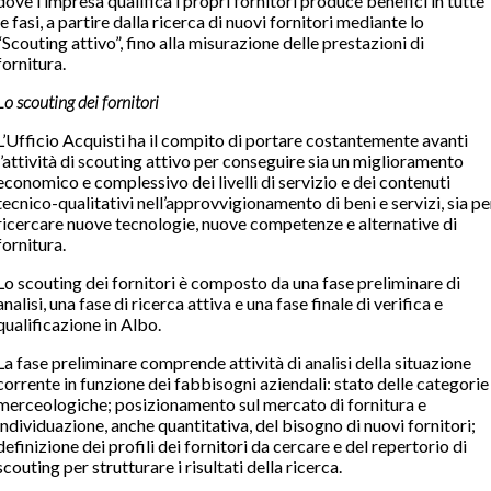
dove l’impresa qualifica i propri fornitori produce benefici in tutte
le fasi, a partire dalla ricerca di nuovi fornitori mediante lo
“Scouting attivo”, fino alla misurazione delle prestazioni di
fornitura.
Lo
scouting
dei fornitori
L’Ufficio Acquisti ha il compito di portare costantemente avanti
l’attività di scouting attivo per conseguire sia un miglioramento
economico e complessivo dei livelli di servizio e dei contenuti
tecnico-qualitativi nell’approvvigionamento di beni e servizi, sia pe
ricercare nuove tecnologie, nuove competenze e alternative di
fornitura.
Lo scouting dei fornitori è composto da una fase preliminare di
analisi, una fase di ricerca attiva e una fase finale di verifica e
qualificazione in Albo.
La fase preliminare comprende attività di analisi della situazione
corrente in funzione dei fabbisogni aziendali: stato delle categorie
merceologiche; posizionamento sul mercato di fornitura e
individuazione, anche quantitativa, del bisogno di nuovi fornitori;
definizione dei profili dei fornitori da cercare e del repertorio di
scouting per strutturare i risultati della ricerca.