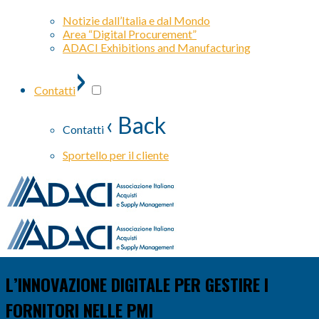
Notizie dall’Italia e dal Mondo
Area “Digital Procurement”
ADACI Exhibitions and Manufacturing
›
Contatti
‹ Back
Contatti
Sportello per il cliente
L’INNOVAZIONE DIGITALE PER GESTIRE I
FORNITORI NELLE PMI