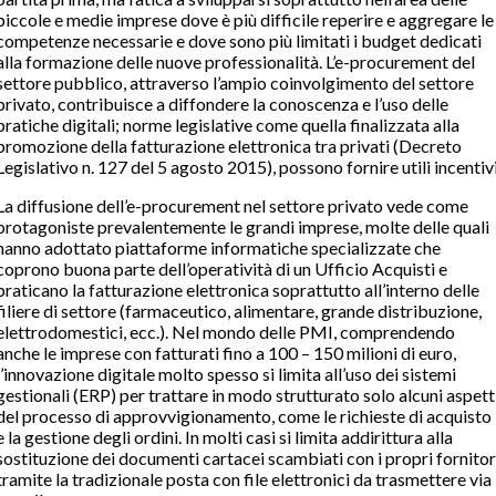
piccole e medie imprese dove è più difficile reperire e aggregare le
competenze necessarie e dove sono più limitati i budget dedicati
alla formazione delle nuove professionalità. L’e-procurement del
settore pubblico, attraverso l’ampio coinvolgimento del settore
privato, contribuisce a diffondere la conoscenza e l’uso delle
pratiche digitali; norme legislative come quella finalizzata alla
promozione della fatturazione elettronica tra privati (Decreto
Legislativo n. 127 del 5 agosto 2015), possono fornire utili incentivi
La diffusione dell’e-procurement nel settore privato vede come
protagoniste prevalentemente le grandi imprese, molte delle quali
hanno adottato piattaforme informatiche specializzate che
coprono buona parte dell’operatività di un Ufficio Acquisti e
praticano la fatturazione elettronica soprattutto all’interno delle
filiere di settore (farmaceutico, alimentare, grande distribuzione,
elettrodomestici, ecc.). Nel mondo delle PMI, comprendendo
anche le imprese con fatturati fino a 100 – 150 milioni di euro,
l’innovazione digitale molto spesso si limita all’uso dei sistemi
gestionali (ERP) per trattare in modo strutturato solo alcuni aspett
del processo di approvvigionamento, come le richieste di acquisto
e la gestione degli ordini. In molti casi si limita addirittura alla
sostituzione dei documenti cartacei scambiati con i propri fornitor
tramite la tradizionale posta con file elettronici da trasmettere via