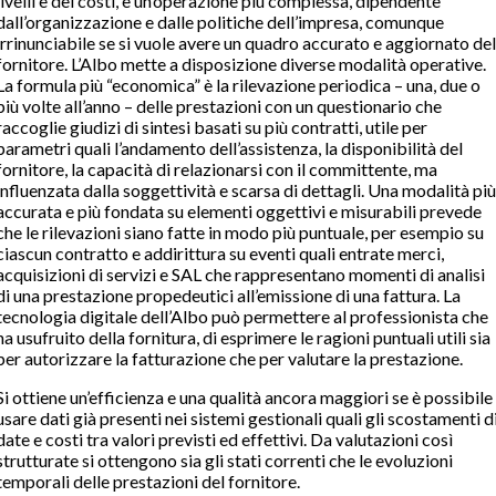
livelli e dei costi, è un’operazione più complessa, dipendente
dall’organizzazione e dalle politiche dell’impresa, comunque
irrinunciabile se si vuole avere un quadro accurato e aggiornato del
fornitore. L’Albo mette a disposizione diverse modalità operative.
La formula più “economica” è la rilevazione periodica – una, due o
più volte all’anno – delle prestazioni con un questionario che
raccoglie giudizi di sintesi basati su più contratti, utile per
parametri quali l’andamento dell’assistenza, la disponibilità del
fornitore, la capacità di relazionarsi con il committente, ma
influenzata dalla soggettività e scarsa di dettagli. Una modalità più
accurata e più fondata su elementi oggettivi e misurabili prevede
che le rilevazioni siano fatte in modo più puntuale, per esempio su
ciascun contratto e addirittura su eventi quali entrate merci,
acquisizioni di servizi e SAL che rappresentano momenti di analisi
di una prestazione propedeutici all’emissione di una fattura. La
tecnologia digitale dell’Albo può permettere al professionista che
ha usufruito della fornitura, di esprimere le ragioni puntuali utili sia
per autorizzare la fatturazione che per valutare la prestazione.
Si ottiene un’efficienza e una qualità ancora maggiori se è possibile
usare dati già presenti nei sistemi gestionali quali gli scostamenti d
date e costi tra valori previsti ed effettivi. Da valutazioni così
strutturate si ottengono sia gli stati correnti che le evoluzioni
temporali delle prestazioni del fornitore.