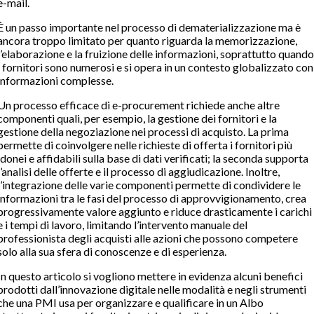
e-mail.
È un passo importante nel processo di dematerializzazione ma è
ancora troppo limitato per quanto riguarda la memorizzazione,
l’elaborazione e la fruizione delle informazioni, soprattutto quando
i fornitori sono numerosi e si opera in un contesto globalizzato con
informazioni complesse.
Un processo efficace di e-procurement richiede anche altre
componenti quali, per esempio, la gestione dei fornitori e la
gestione della negoziazione nei processi di acquisto. La prima
permette di coinvolgere nelle richieste di offerta i fornitori più
idonei e affidabili sulla base di dati verificati; la seconda supporta
l’analisi delle offerte e il processo di aggiudicazione. Inoltre,
l’integrazione delle varie componenti permette di condividere le
informazioni tra le fasi del processo di approvvigionamento, crea
progressivamente valore aggiunto e riduce drasticamente i carichi
e i tempi di lavoro, limitando l’intervento manuale del
professionista degli acquisti alle azioni che possono competere
solo alla sua sfera di conoscenze e di esperienza.
In questo articolo si vogliono mettere in evidenza alcuni benefici
prodotti dall’innovazione digitale nelle modalità e negli strumenti
che una PMI usa per organizzare e qualificare in un Albo