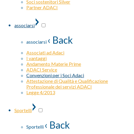
Soci sostenitori Silver
Partner ADACI
›
associarsi
‹ Back
associarsi
Associati ad Adaci
I vantaggi
Andamento Materie Prime
ADACI Service
Convenzioni per i Soci Adaci
Attestazione di Qualità e Qualificazione
Professionale dei servizi ADACI
Legge 4/2013
›
Sportelli
‹ Back
Sportelli