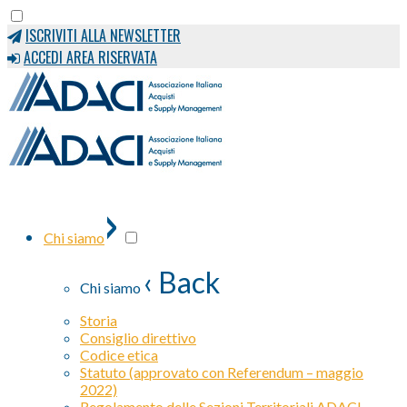
ISCRIVITI ALLA NEWSLETTER
ACCEDI AREA RISERVATA
›
Chi siamo
‹ Back
Chi siamo
Storia
Consiglio direttivo
Codice etica
Statuto (approvato con Referendum – maggio
2022)
Regolamento delle Sezioni Territoriali ADACI