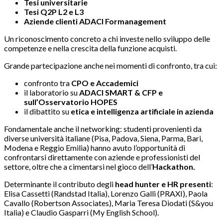
Tesi universitarie
Tesi Q2P L2 e L3
Aziende clienti ADACI Formanagement
Un riconoscimento concreto a chi investe nello sviluppo delle
competenze e nella crescita della funzione acquisti.
Grande partecipazione anche nei momenti di confronto, tra cui:
confronto tra
CPO e Accademici
il laboratorio su
ADACI SMART & CFP e
sull’Osservatorio HOPES
il dibattito su
etica e intelligenza artificiale in azienda
Fondamentale anche il networking: studenti provenienti da
diverse università italiane (Pisa, Padova, Siena, Parma, Bari,
Modena e Reggio Emilia) hanno avuto l’opportunità di
confrontarsi direttamente con aziende e professionisti del
settore, oltre che a cimentarsi nel gioco dell’
Hackathon.
Determinante il contributo degli
head hunter e HR presenti
:
Elisa Cassetti (Randstad Italia), Lorenzo Galli (PRAXI), Paola
Cavallo (Robertson Associates), Maria Teresa Diodati (S&you
Italia) e Claudio Gasparri (My English School).