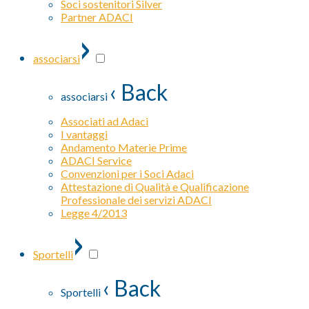
Soci sostenitori Silver
Partner ADACI
›
associarsi
‹ Back
associarsi
Associati ad Adaci
I vantaggi
Andamento Materie Prime
ADACI Service
Convenzioni per i Soci Adaci
Attestazione di Qualità e Qualificazione
Professionale dei servizi ADACI
Legge 4/2013
›
Sportelli
‹ Back
Sportelli