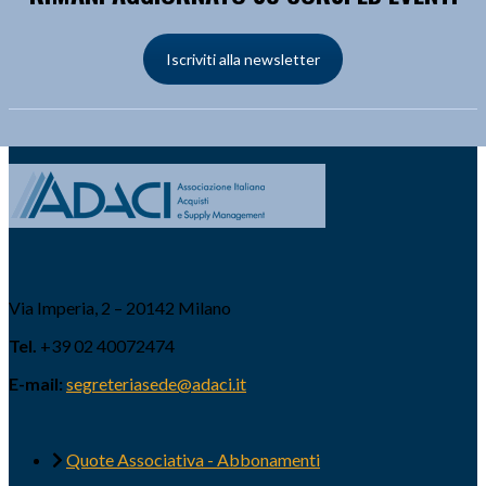
Iscriviti alla newsletter
Via Imperia, 2 – 20142 Milano
Tel.
+39 02 40072474
E-mail:
segreteriasede@adaci.it
Quote Associativa - Abbonamenti