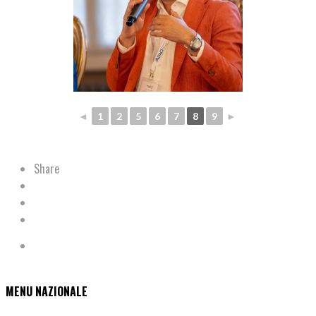
◄
1
2
5
6
7
8
9
►
Share
MENU NAZIONALE