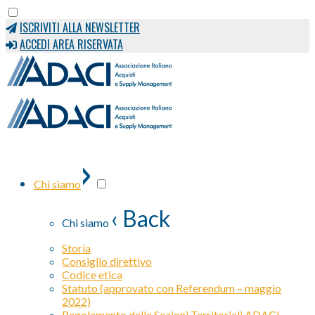
ISCRIVITI ALLA NEWSLETTER
ACCEDI AREA RISERVATA
›
Chi siamo
‹ Back
Chi siamo
Storia
Consiglio direttivo
Codice etica
Statuto (approvato con Referendum – maggio
2022)
Regolamento delle Sezioni Territoriali ADACI