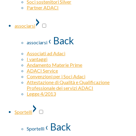
Soci sostenitori Silver
Partner ADACI
›
associarsi
‹ Back
associarsi
Associati ad Adaci
I vantaggi
Andamento Materie Prime
ADACI Service
Convenzioni per i Soci Adaci
Attestazione di Qualità e Qualificazione
Professionale dei servizi ADACI
Legge 4/2013
›
Sportelli
‹ Back
Sportelli