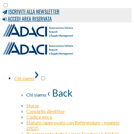
ISCRIVITI ALLA NEWSLETTER
ACCEDI AREA RISERVATA
›
Chi siamo
‹ Back
Chi siamo
Storia
Consiglio direttivo
Codice etica
Statuto (approvato con Referendum – maggio
2022)
Regolamento delle Sezioni Territoriali ADACI