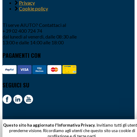
Privacy
Cookie policy
Ti serve AIUTO? Contattaci al
+39 02 400 724 74
dal lunedì al venerdì, dalle 08:30 alle
13:00 e dalle 14:00 alle 18:00
PAGAMENTI CON
SEGUICI SU
© 2018 ADACI – P.IVA 02111100158
Questo sito ha aggiornato l'Informativa Privacy.
Invitiamo tutti gli utent
prenderne visione. Ricordiamo agli utenti che questo sito usa cookie di
profilazione e di terze parti.