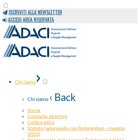
ISCRIVITI ALLA NEWSLETTER
ACCEDI AREA RISERVATA
›
Chi siamo
‹ Back
Chi siamo
Storia
Consiglio direttivo
Codice etica
Statuto (approvato con Referendum – maggio
2022)
Regolamento delle Sezioni Territoriali ADACI