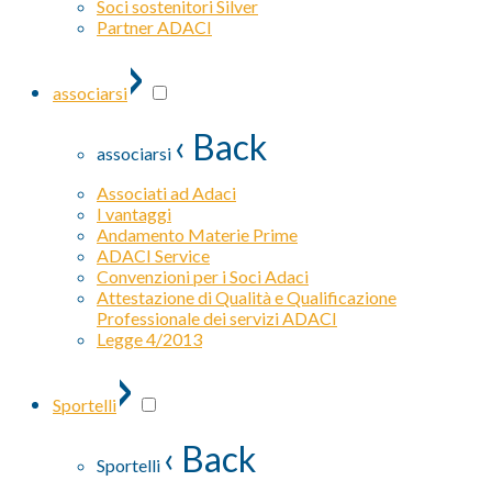
Soci sostenitori Silver
Partner ADACI
›
associarsi
‹ Back
associarsi
Associati ad Adaci
I vantaggi
Andamento Materie Prime
ADACI Service
Convenzioni per i Soci Adaci
Attestazione di Qualità e Qualificazione
Professionale dei servizi ADACI
Legge 4/2013
›
Sportelli
‹ Back
Sportelli