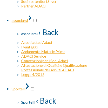
Soci sostenitori Silver
Partner ADACI
›
associarsi
‹ Back
associarsi
Associati ad Adaci
I vantaggi
Andamento Materie Prime
ADACI Service
Convenzioni per i Soci Adaci
Attestazione di Qualità e Qualificazione
Professionale dei servizi ADACI
Legge 4/2013
›
Sportelli
‹ Back
Sportelli