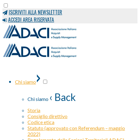
ISCRIVITI ALLA NEWSLETTER
ACCEDI AREA RISERVATA
›
Chi siamo
‹ Back
Chi siamo
Storia
Consiglio direttivo
Codice etica
Statuto (approvato con Referendum – maggio
2022)
Regolamento delle Sezioni Territoriali ADACI