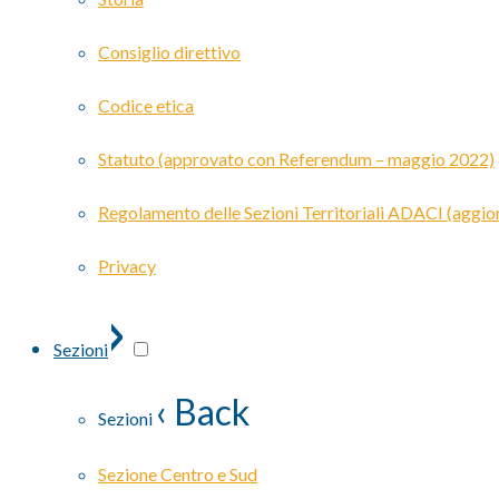
Consiglio direttivo
Codice etica
Statuto (approvato con Referendum – maggio 2022)
Regolamento delle Sezioni Territoriali ADACI (agg
Privacy
›
Sezioni
‹ Back
Sezioni
Sezione Centro e Sud