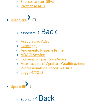
Soci sostenitori Silver
Partner ADACI
›
associarsi
‹ Back
associarsi
Associati ad Adaci
I vantaggi
Andamento Materie Prime
ADACI Service
Convenzioni per i Soci Adaci
Attestazione di Qualità e Qualificazione
Professionale dei servizi ADACI
Legge 4/2013
›
Sportelli
‹ Back
Sportelli