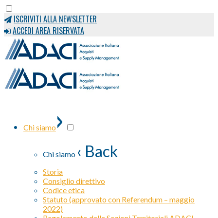
ISCRIVITI ALLA NEWSLETTER
ACCEDI AREA RISERVATA
›
Chi siamo
‹ Back
Chi siamo
Storia
Consiglio direttivo
Codice etica
Statuto (approvato con Referendum – maggio
2022)
Regolamento delle Sezioni Territoriali ADACI