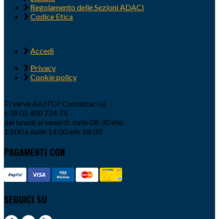
Regolamento delle Sezioni ADACI
Codice Etica
Accedi
Privacy
Cookie policy
Ti serve AIUTO? Contattaci al
+39 02 400 724 74
dal lunedì al venerdì, dalle 08:30 alle
13:00 e dalle 14:00 alle 18:00
PAGAMENTI CON
SEGUICI SU