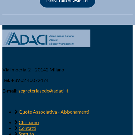
Iscriviti alla newsletter
Via Imperia, 2 – 20142 Milano
Tel.
+39 02 40072474
E-mail:
segreteriasede@adaci.it
Quote Associativa - Abbonamenti
Chi siamo
Contatti
Statuto