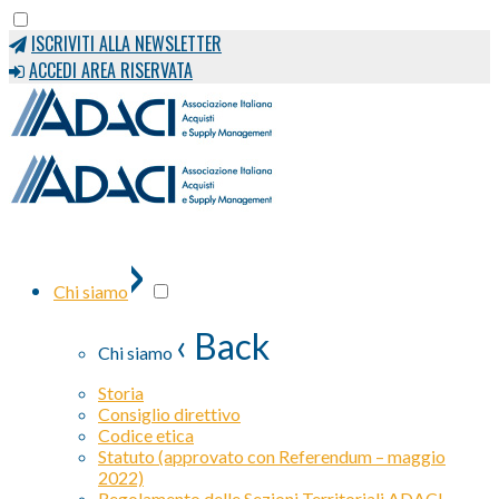
ISCRIVITI ALLA NEWSLETTER
ACCEDI AREA RISERVATA
›
Chi siamo
‹ Back
Chi siamo
Storia
Consiglio direttivo
Codice etica
Statuto (approvato con Referendum – maggio
2022)
Regolamento delle Sezioni Territoriali ADACI