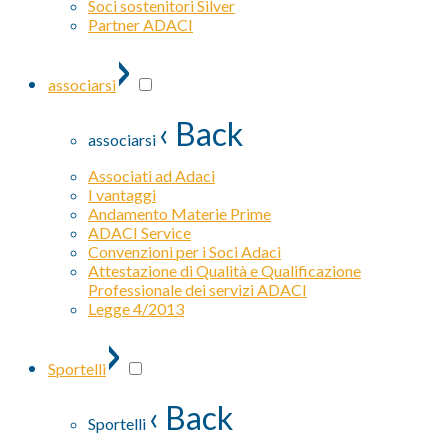
Soci sostenitori Silver
Partner ADACI
›
associarsi
‹ Back
associarsi
Associati ad Adaci
I vantaggi
Andamento Materie Prime
ADACI Service
Convenzioni per i Soci Adaci
Attestazione di Qualità e Qualificazione
Professionale dei servizi ADACI
Legge 4/2013
›
Sportelli
‹ Back
Sportelli