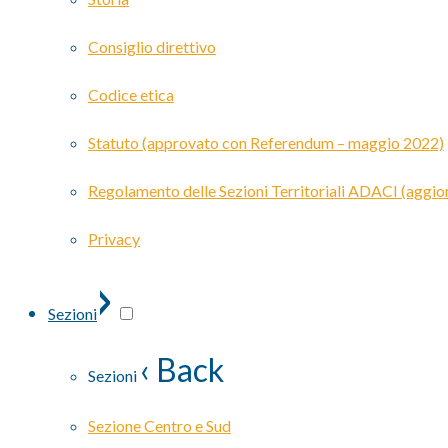
Consiglio direttivo
Codice etica
Statuto (approvato con Referendum – maggio 2022)
Regolamento delle Sezioni Territoriali ADACI (agg
Privacy
›
Sezioni
‹ Back
Sezioni
Sezione Centro e Sud