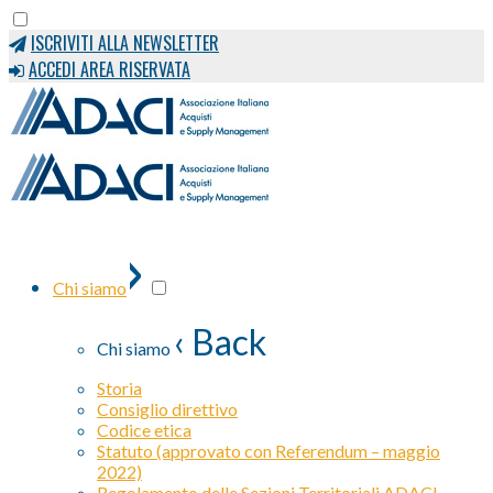
ISCRIVITI ALLA NEWSLETTER
ACCEDI AREA RISERVATA
›
Chi siamo
‹ Back
Chi siamo
Storia
Consiglio direttivo
Codice etica
Statuto (approvato con Referendum – maggio
2022)
Regolamento delle Sezioni Territoriali ADACI