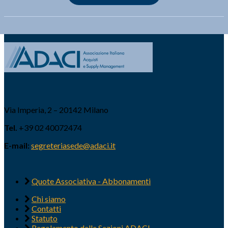
Via Imperia, 2 – 20142 Milano
Tel.
+39 02 40072474
E-mail:
segreteriasede@adaci.it
Quote Associativa - Abbonamenti
Chi siamo
Contatti
Statuto
Regolamento delle Sezioni ADACI