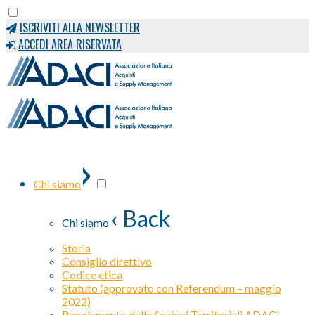
ISCRIVITI ALLA NEWSLETTER
ACCEDI AREA RISERVATA
›
Chi siamo
‹ Back
Chi siamo
Storia
Consiglio direttivo
Codice etica
Statuto (approvato con Referendum – maggio
2022)
Regolamento delle Sezioni Territoriali ADACI