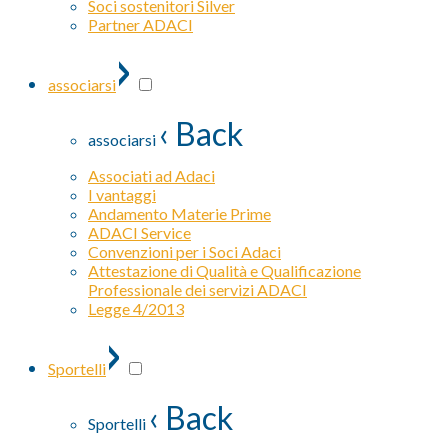
Soci sostenitori Silver
Partner ADACI
›
associarsi
‹ Back
associarsi
Associati ad Adaci
I vantaggi
Andamento Materie Prime
ADACI Service
Convenzioni per i Soci Adaci
Attestazione di Qualità e Qualificazione
Professionale dei servizi ADACI
Legge 4/2013
›
Sportelli
‹ Back
Sportelli