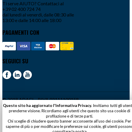
Ti serve AIUTO? Contattaci al
+39 02 400 724 74
dal lunedì al venerdì, dalle 08:30 alle
13:00 e dalle 14:00 alle 18:00
PAGAMENTI CON
SEGUICI SU
© 2018 ADACI – P.IVA 02111100158
Questo sito ha aggiornato l'Informativa Privacy.
Invitiamo tutti gli utent
prenderne visione. Ricordiamo agli utenti che questo sito usa cookie di
profilazione e di terze parti.
Chi sceglie di chiudere questo banner acconsente all'uso dei cookie. Per
saperne di più o per modificare le preferenze sui cookie, gli utenti posson
consultare la nostra