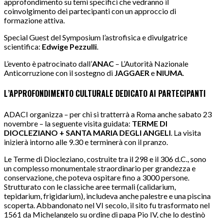
approfondimento su temi specifici che vedranno il
coinvolgimento dei partecipanti con un approccio di
formazione attiva.
Special Guest del Symposium l’astrofisica e divulgatrice
scientifica:
Edwige Pezzulli
.
L’evento è patrocinato dall’
ANAC
– L’Autorità Nazionale
Anticorruzione con il sostegno di
JAGGAER
e
NIUMA
.
L’APPROFONDIMENTO CULTURALE DEDICATO AI PARTECIPANTI
ADACI organizza – per chi si tratterrà a Roma anche sabato 23
novembre – la seguente visita guidata:
TERME DI
DIOCLEZIANO + SANTA MARIA DEGLI ANGELI
. La visita
inizierà intorno alle 9.30 e terminerà con il pranzo.
Le Terme di Diocleziano, costruite tra il 298 e il 306 d.C., sono
un complesso monumentale straordinario per grandezza e
conservazione, che poteva ospitare fino a 3000 persone.
Strutturato con le classiche aree termali (calidarium,
tepidarium, frigidarium), includeva anche palestre e una piscina
scoperta. Abbandonato nel VI secolo, il sito fu trasformato nel
1561 da Michelangelo su ordine di papa Pio IV, che lo destinò