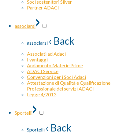
Soci sostenitori Silver
Partner ADACI
›
associarsi
‹ Back
associarsi
Associati ad Adaci
I vantaggi
Andamento Materie Prime
ADACI Service
Convenzioni per i Soci Adaci
Attestazione di Qualità e Qualificazione
Professionale dei servizi ADACI
Legge 4/2013
›
Sportelli
‹ Back
Sportelli