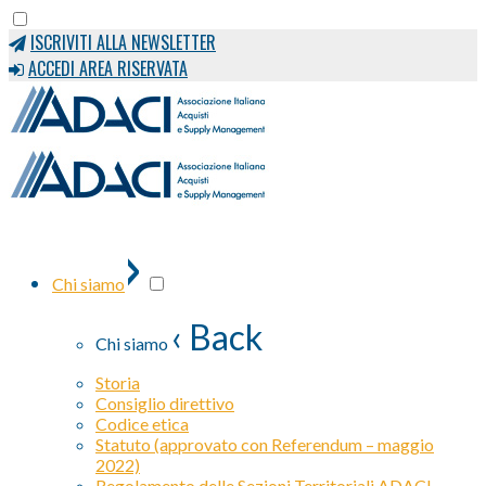
ISCRIVITI ALLA NEWSLETTER
ACCEDI AREA RISERVATA
›
Chi siamo
‹ Back
Chi siamo
Storia
Consiglio direttivo
Codice etica
Statuto (approvato con Referendum – maggio
2022)
Regolamento delle Sezioni Territoriali ADACI