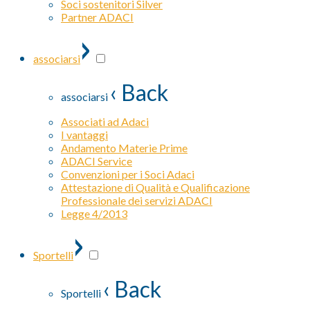
Soci sostenitori Silver
Partner ADACI
›
associarsi
‹ Back
associarsi
Associati ad Adaci
I vantaggi
Andamento Materie Prime
ADACI Service
Convenzioni per i Soci Adaci
Attestazione di Qualità e Qualificazione
Professionale dei servizi ADACI
Legge 4/2013
›
Sportelli
‹ Back
Sportelli