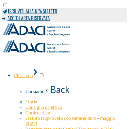
ISCRIVITI ALLA NEWSLETTER
ACCEDI AREA RISERVATA
›
Chi siamo
‹ Back
Chi siamo
Storia
Consiglio direttivo
Codice etica
Statuto (approvato con Referendum – maggio
2022)
Regolamento delle Sezioni Territoriali ADACI