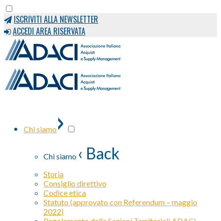
ISCRIVITI ALLA NEWSLETTER
ACCEDI AREA RISERVATA
›
Chi siamo
‹ Back
Chi siamo
Storia
Consiglio direttivo
Codice etica
Statuto (approvato con Referendum – maggio
2022)
Regolamento delle Sezioni Territoriali ADACI