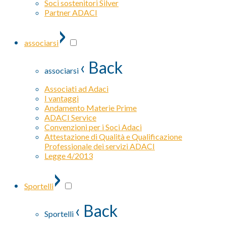
Soci sostenitori Silver
Partner ADACI
›
associarsi
‹ Back
associarsi
Associati ad Adaci
I vantaggi
Andamento Materie Prime
ADACI Service
Convenzioni per i Soci Adaci
Attestazione di Qualità e Qualificazione
Professionale dei servizi ADACI
Legge 4/2013
›
Sportelli
‹ Back
Sportelli