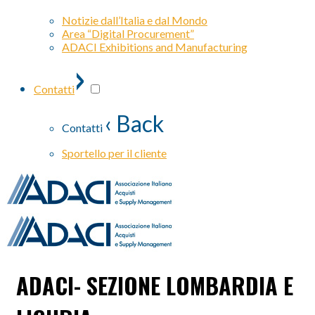
Notizie dall’Italia e dal Mondo
Area “Digital Procurement”
ADACI Exhibitions and Manufacturing
›
Contatti
‹ Back
Contatti
Sportello per il cliente
ADACI- SEZIONE LOMBARDIA E