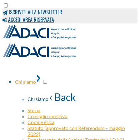
ISCRIVITI ALLA NEWSLETTER
ACCEDI AREA RISERVATA
›
Chi siamo
‹ Back
Chi siamo
Storia
Consiglio direttivo
Codice etica
Statuto (approvato con Referendum – maggio
2022)
Regolamento delle Sezioni Territoriali ADACI