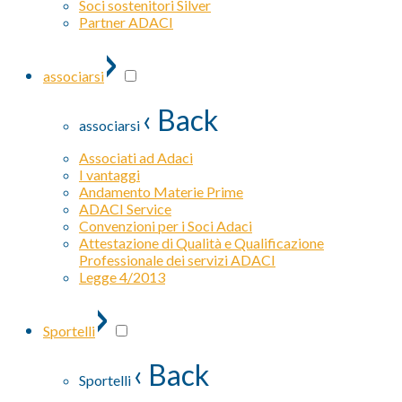
Soci sostenitori Silver
Partner ADACI
›
associarsi
‹ Back
associarsi
Associati ad Adaci
I vantaggi
Andamento Materie Prime
ADACI Service
Convenzioni per i Soci Adaci
Attestazione di Qualità e Qualificazione
Professionale dei servizi ADACI
Legge 4/2013
›
Sportelli
‹ Back
Sportelli