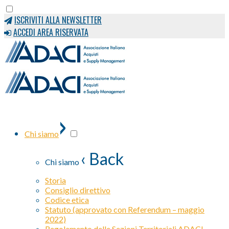
ISCRIVITI ALLA NEWSLETTER
ACCEDI AREA RISERVATA
›
Chi siamo
‹ Back
Chi siamo
Storia
Consiglio direttivo
Codice etica
Statuto (approvato con Referendum – maggio
2022)
Regolamento delle Sezioni Territoriali ADACI