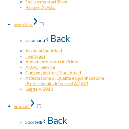
Soci sostenitori Silver
Partner ADACI
›
associarsi
‹ Back
associarsi
Associati ad Adaci
I vantaggi
Andamento Materie Prime
ADACI Service
Convenzioni per i Soci Adaci
Attestazione di Qualità e Qualificazione
Professionale dei servizi ADACI
Legge 4/2013
›
Sportelli
‹ Back
Sportelli