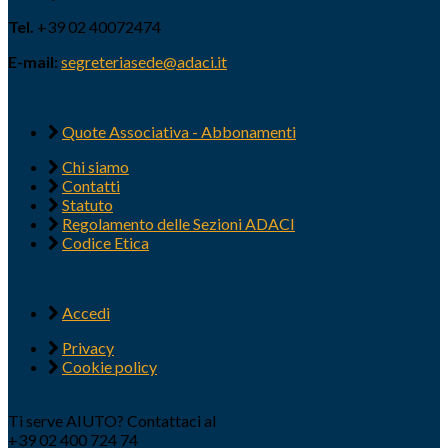
Tel.
+39 02 40072474
E-mail:
segreteriasede@adaci.it
Quote Associativa - Abbonamenti
Chi siamo
Contatti
Statuto
Regolamento delle Sezioni ADACI
Codice Etica
Accedi
Privacy
Cookie policy
Ti serve AIUTO? Contattaci al
+39 02 400 724 74