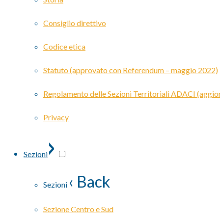
Consiglio direttivo
Codice etica
Statuto (approvato con Referendum – maggio 2022)
Regolamento delle Sezioni Territoriali ADACI (agg
Privacy
›
Sezioni
‹ Back
Sezioni
Sezione Centro e Sud