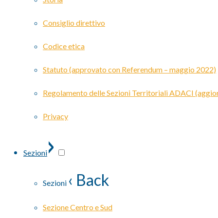
Consiglio direttivo
Codice etica
Statuto (approvato con Referendum – maggio 2022)
Regolamento delle Sezioni Territoriali ADACI (agg
Privacy
›
Sezioni
‹ Back
Sezioni
Sezione Centro e Sud