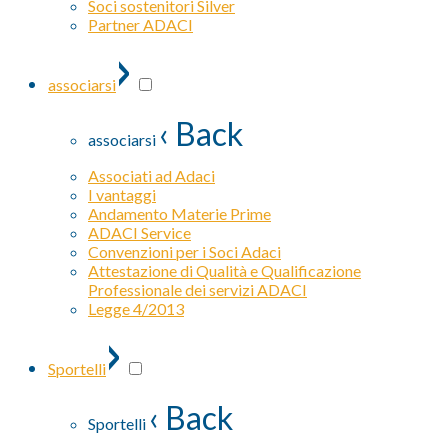
Soci sostenitori Silver
Partner ADACI
›
associarsi
‹ Back
associarsi
Associati ad Adaci
I vantaggi
Andamento Materie Prime
ADACI Service
Convenzioni per i Soci Adaci
Attestazione di Qualità e Qualificazione
Professionale dei servizi ADACI
Legge 4/2013
›
Sportelli
‹ Back
Sportelli