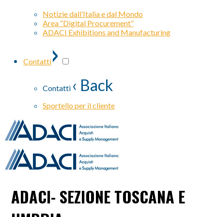
Notizie dall’Italia e dal Mondo
Area “Digital Procurement”
ADACI Exhibitions and Manufacturing
›
Contatti
‹ Back
Contatti
Sportello per il cliente
ADACI- SEZIONE TOSCANA E