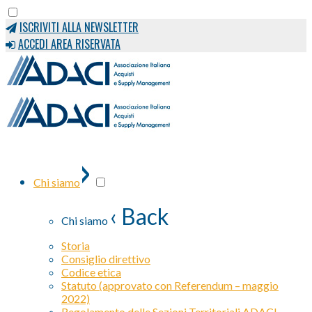
ISCRIVITI ALLA NEWSLETTER
ACCEDI AREA RISERVATA
›
Chi siamo
‹ Back
Chi siamo
Storia
Consiglio direttivo
Codice etica
Statuto (approvato con Referendum – maggio
2022)
Regolamento delle Sezioni Territoriali ADACI