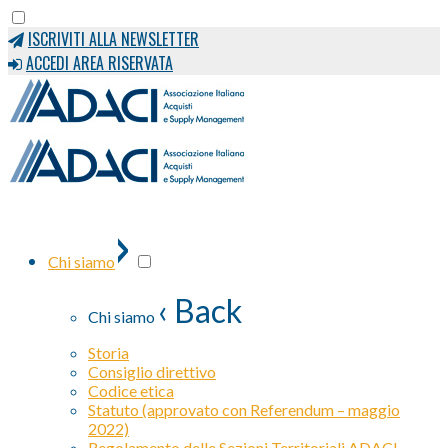
ISCRIVITI ALLA NEWSLETTER
ACCEDI AREA RISERVATA
›
Chi siamo
‹ Back
Chi siamo
Storia
Consiglio direttivo
Codice etica
Statuto (approvato con Referendum – maggio
2022)
Regolamento delle Sezioni Territoriali ADACI