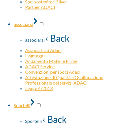
Soci sostenitori Silver
Partner ADACI
›
associarsi
‹ Back
associarsi
Associati ad Adaci
I vantaggi
Andamento Materie Prime
ADACI Service
Convenzioni per i Soci Adaci
Attestazione di Qualità e Qualificazione
Professionale dei servizi ADACI
Legge 4/2013
›
Sportelli
‹ Back
Sportelli