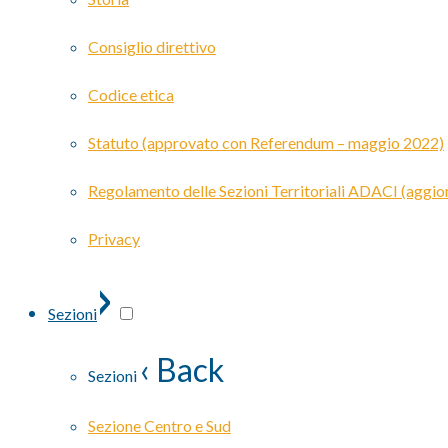
Consiglio direttivo
Codice etica
Statuto (approvato con Referendum – maggio 2022)
Regolamento delle Sezioni Territoriali ADACI (agg
Privacy
›
Sezioni
‹ Back
Sezioni
Sezione Centro e Sud