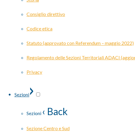
Consiglio direttivo
Codice etica
Statuto (approvato con Referendum – maggio 2022)
Regolamento delle Sezioni Territoriali ADACI (agg
Privacy
›
Sezioni
‹ Back
Sezioni
Sezione Centro e Sud