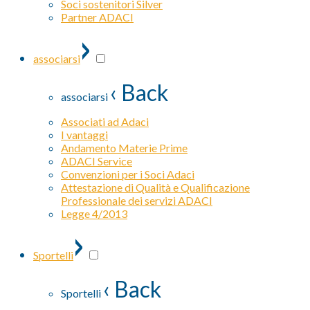
Soci sostenitori Silver
Partner ADACI
›
associarsi
‹ Back
associarsi
Associati ad Adaci
I vantaggi
Andamento Materie Prime
ADACI Service
Convenzioni per i Soci Adaci
Attestazione di Qualità e Qualificazione
Professionale dei servizi ADACI
Legge 4/2013
›
Sportelli
‹ Back
Sportelli