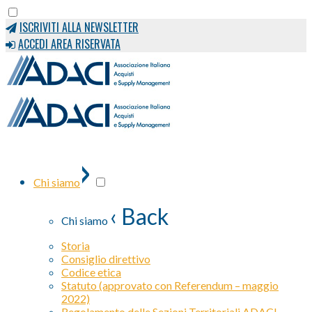
ISCRIVITI ALLA NEWSLETTER
ACCEDI AREA RISERVATA
›
Chi siamo
‹ Back
Chi siamo
Storia
Consiglio direttivo
Codice etica
Statuto (approvato con Referendum – maggio
2022)
Regolamento delle Sezioni Territoriali ADACI