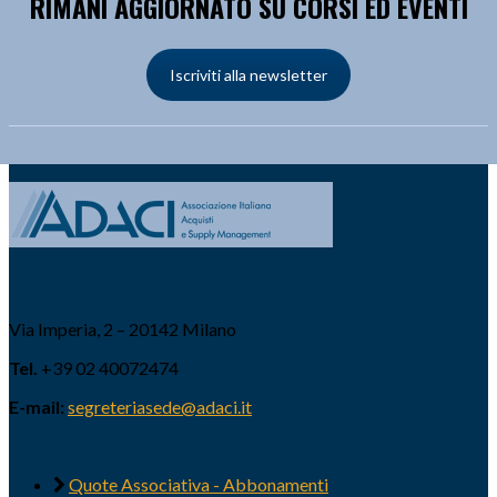
RIMANI AGGIORNATO SU CORSI ED EVENTI
Iscriviti alla newsletter
Via Imperia, 2 – 20142 Milano
Tel.
+39 02 40072474
E-mail:
segreteriasede@adaci.it
Quote Associativa - Abbonamenti