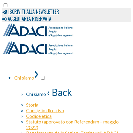
ISCRIVITI ALLA NEWSLETTER
ACCEDI AREA RISERVATA
›
Chi siamo
‹ Back
Chi siamo
Storia
Consiglio direttivo
Codice etica
Statuto (approvato con Referendum – maggio
2022)
Regolamento delle Sezioni Territoriali ADACI