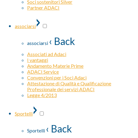
Soci sostenitori Silver
Partner ADACI
›
associarsi
‹ Back
associarsi
Associati ad Adaci
I vantaggi
Andamento Materie Prime
ADACI Service
Convenzioni per i Soci Adaci
Attestazione di Qualità e Qualificazione
Professionale dei servizi ADACI
Legge 4/2013
›
Sportelli
‹ Back
Sportelli