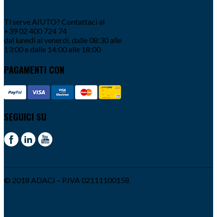
Ti serve AIUTO? Contattaci al
+39 02 400 724 74
dal lunedì al venerdì, dalle 08:30 alle
13:00 e dalle 14:00 alle 18:00
PAGAMENTI CON
SEGUICI SU
© 2018 ADACI – P.IVA 02111100158