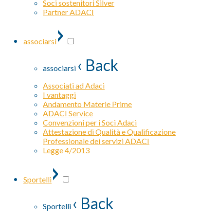
Soci sostenitori Silver
Partner ADACI
›
associarsi
‹ Back
associarsi
Associati ad Adaci
I vantaggi
Andamento Materie Prime
ADACI Service
Convenzioni per i Soci Adaci
Attestazione di Qualità e Qualificazione
Professionale dei servizi ADACI
Legge 4/2013
›
Sportelli
‹ Back
Sportelli