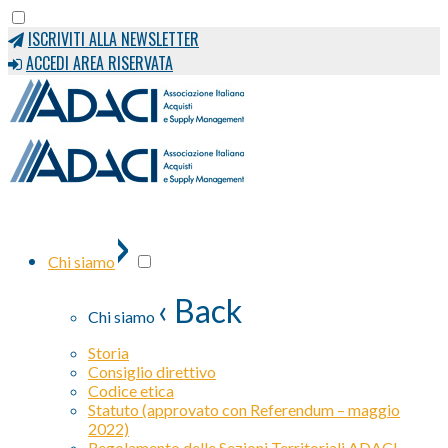
ISCRIVITI ALLA NEWSLETTER
ACCEDI AREA RISERVATA
›
Chi siamo
‹ Back
Chi siamo
Storia
Consiglio direttivo
Codice etica
Statuto (approvato con Referendum – maggio
2022)
Regolamento delle Sezioni Territoriali ADACI