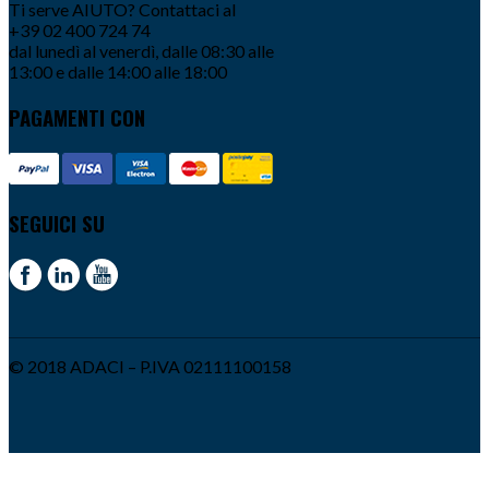
Ti serve AIUTO? Contattaci al
+39 02 400 724 74
dal lunedì al venerdì, dalle 08:30 alle
13:00 e dalle 14:00 alle 18:00
PAGAMENTI CON
SEGUICI SU
© 2018 ADACI – P.IVA 02111100158