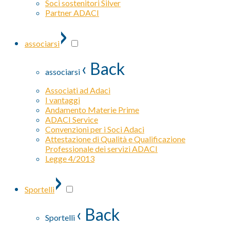
Soci sostenitori Silver
Partner ADACI
›
associarsi
‹ Back
associarsi
Associati ad Adaci
I vantaggi
Andamento Materie Prime
ADACI Service
Convenzioni per i Soci Adaci
Attestazione di Qualità e Qualificazione
Professionale dei servizi ADACI
Legge 4/2013
›
Sportelli
‹ Back
Sportelli