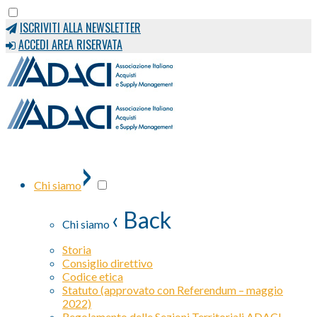
ISCRIVITI ALLA NEWSLETTER
ACCEDI AREA RISERVATA
›
Chi siamo
‹ Back
Chi siamo
Storia
Consiglio direttivo
Codice etica
Statuto (approvato con Referendum – maggio
2022)
Regolamento delle Sezioni Territoriali ADACI