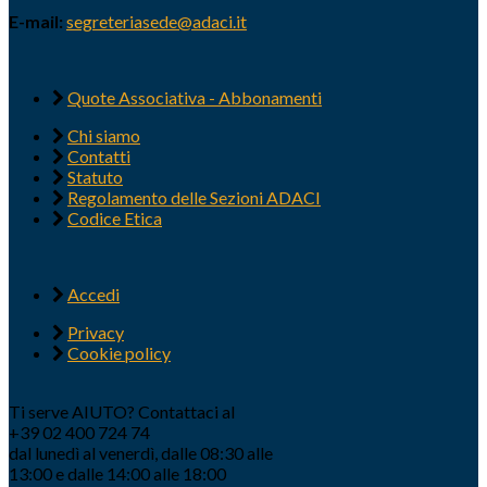
E-mail:
segreteriasede@adaci.it
Quote Associativa - Abbonamenti
Chi siamo
Contatti
Statuto
Regolamento delle Sezioni ADACI
Codice Etica
Accedi
Privacy
Cookie policy
Ti serve AIUTO? Contattaci al
+39 02 400 724 74
dal lunedì al venerdì, dalle 08:30 alle
13:00 e dalle 14:00 alle 18:00