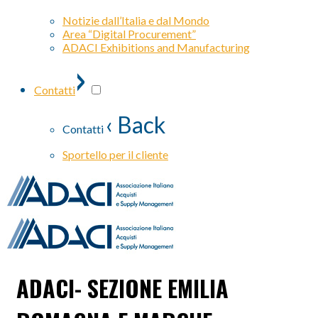
Notizie dall’Italia e dal Mondo
Area “Digital Procurement”
ADACI Exhibitions and Manufacturing
›
Contatti
‹ Back
Contatti
Sportello per il cliente
ADACI- SEZIONE EMILIA