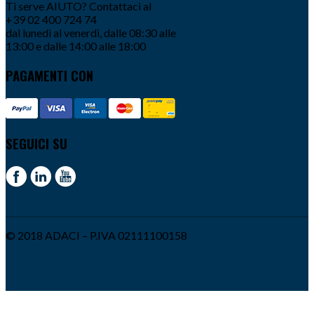
Ti serve AIUTO? Contattaci al
+39 02 400 724 74
dal lunedì al venerdì, dalle 08:30 alle
13:00 e dalle 14:00 alle 18:00
PAGAMENTI CON
SEGUICI SU
© 2018 ADACI – P.IVA 02111100158