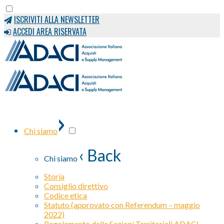
ISCRIVITI ALLA NEWSLETTER
ACCEDI AREA RISERVATA
›
Chi siamo
‹ Back
Chi siamo
Storia
Consiglio direttivo
Codice etica
Statuto (approvato con Referendum – maggio
2022)
Regolamento delle Sezioni Territoriali ADACI