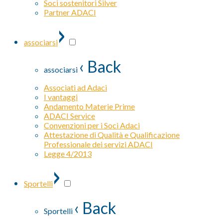
Soci sostenitori Silver
Partner ADACI
›
associarsi
‹ Back
associarsi
Associati ad Adaci
I vantaggi
Andamento Materie Prime
ADACI Service
Convenzioni per i Soci Adaci
Attestazione di Qualità e Qualificazione
Professionale dei servizi ADACI
Legge 4/2013
›
Sportelli
‹ Back
Sportelli