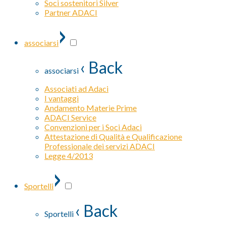
Soci sostenitori Silver
Partner ADACI
›
associarsi
‹ Back
associarsi
Associati ad Adaci
I vantaggi
Andamento Materie Prime
ADACI Service
Convenzioni per i Soci Adaci
Attestazione di Qualità e Qualificazione
Professionale dei servizi ADACI
Legge 4/2013
›
Sportelli
‹ Back
Sportelli