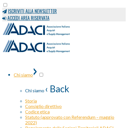
ISCRIVITI ALLA NEWSLETTER
ACCEDI AREA RISERVATA
›
Chi siamo
‹ Back
Chi siamo
Storia
Consiglio direttivo
Codice etica
Statuto (approvato con Referendum – maggio
2022)
Regolamento delle Sezioni Territoriali ADACI