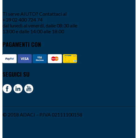
Ti serve AIUTO? Contattaci al
+39 02 400 724 74
dal lunedì al venerdì, dalle 08:30 alle
13:00 e dalle 14:00 alle 18:00
PAGAMENTI CON
SEGUICI SU
© 2018 ADACI – P.IVA 02111100158