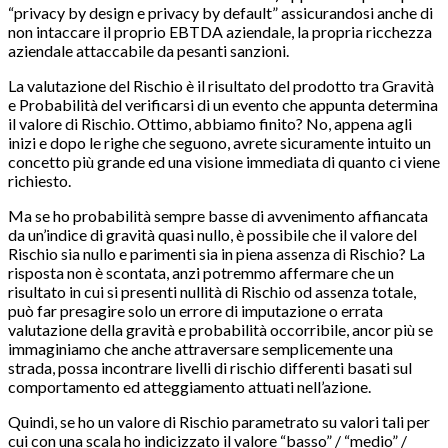
“privacy by design e privacy by default” assicurandosi anche di
non intaccare il proprio EBTDA aziendale, la propria ricchezza
aziendale attaccabile da pesanti sanzioni.
La valutazione del Rischio è il risultato del prodotto tra Gravità
e Probabilità del verificarsi di un evento che appunta determina
il valore di Rischio. Ottimo, abbiamo finito? No, appena agli
inizi e dopo le righe che seguono, avrete sicuramente intuito un
concetto più grande ed una visione immediata di quanto ci viene
richiesto.
Ma se ho probabilità sempre basse di avvenimento affiancata
da un’indice di gravità quasi nullo, è possibile che il valore del
Rischio sia nullo e parimenti sia in piena assenza di Rischio? La
risposta non è scontata, anzi potremmo affermare che un
risultato in cui si presenti nullità di Rischio od assenza totale,
può far presagire solo un errore di imputazione o errata
valutazione della gravità e probabilità occorribile, ancor più se
immaginiamo che anche attraversare semplicemente una
strada, possa incontrare livelli di rischio differenti basati sul
comportamento ed atteggiamento attuati nell’azione.
Quindi, se ho un valore di Rischio parametrato su valori tali per
cui con una scala ho indicizzato il valore “basso” / “medio” /