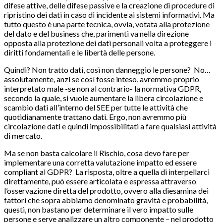
difese attive, delle difese passive e la creazione di procedure di
ripristino dei dati in caso di incidente ai sistemi informativi. Ma
tutto questo è una parte tecnica, ovvia, votata alla protezione
del dato e del business che, parimenti va nella direzione
opposta alla protezione dei dati personali volta a proteggere i
diritti fondamentali e le libertà delle persone.
Quindi? Non tratto dati, così non danneggio le persone? No…
assolutamente, anzi se così fosse inteso, avremmo proprio
interpretato male -se non al contrario- la normativa GDPR,
secondo la quale, si vuole aumentare la libera circolazione e
scambio dati all’interno del SEE per tutte le attività che
quotidianamente trattano dati. Ergo, non avremmo più
circolazione dati e quindi impossibilitati a fare qualsiasi attività
di mercato.
Ma se non basta calcolare il Rischio, cosa devo fare per
implementare una corretta valutazione impatto ed essere
compliant al GDPR? La risposta, oltre a quella di interpellarci
direttamente, può essere articolata e espressa attraverso
l’osservazione diretta del prodotto, ovvero alla diesamina dei
fattori che sopra abbiamo denominato gravità e probabilità,
questi, non bastano per determinare il vero impatto sulle
persone e serve analizzare un altro componente – nel prodotto