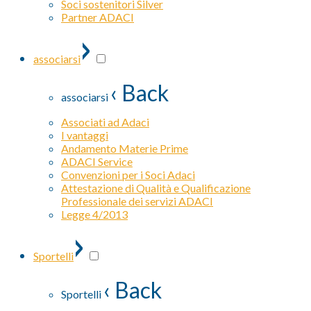
Soci sostenitori Silver
Partner ADACI
›
associarsi
‹ Back
associarsi
Associati ad Adaci
I vantaggi
Andamento Materie Prime
ADACI Service
Convenzioni per i Soci Adaci
Attestazione di Qualità e Qualificazione
Professionale dei servizi ADACI
Legge 4/2013
›
Sportelli
‹ Back
Sportelli