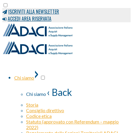
ISCRIVITI ALLA NEWSLETTER
ACCEDI AREA RISERVATA
›
Chi siamo
‹ Back
Chi siamo
Storia
Consiglio direttivo
Codice etica
Statuto (approvato con Referendum – maggio
2022)
Regolamento delle Sezioni Territoriali ADACI