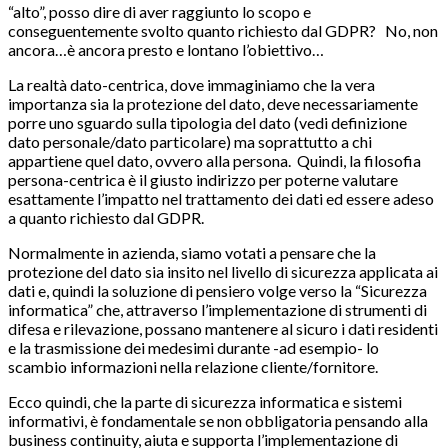
“alto”, posso dire di aver raggiunto lo scopo e
conseguentemente svolto quanto richiesto dal GDPR? No, non
ancora…è ancora presto e lontano l’obiettivo…
La realtà dato-centrica, dove immaginiamo che la vera
importanza sia la protezione del dato, deve necessariamente
porre uno sguardo sulla tipologia del dato (vedi definizione
dato personale/dato particolare) ma soprattutto a chi
appartiene quel dato, ovvero alla persona. Quindi, la filosofia
persona-centrica è il giusto indirizzo per poterne valutare
esattamente l’impatto nel trattamento dei dati ed essere adeso
a quanto richiesto dal GDPR.
Normalmente in azienda, siamo votati a pensare che la
protezione del dato sia insito nel livello di sicurezza applicata ai
dati e, quindi la soluzione di pensiero volge verso la “Sicurezza
informatica” che, attraverso l’implementazione di strumenti di
difesa e rilevazione, possano mantenere al sicuro i dati residenti
e la trasmissione dei medesimi durante -ad esempio- lo
scambio informazioni nella relazione cliente/fornitore.
Ecco quindi, che la parte di sicurezza informatica e sistemi
informativi, è fondamentale se non obbligatoria pensando alla
business continuity, aiuta e supporta l’implementazione di