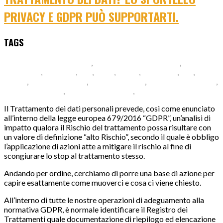
PRIVACY E GDPR PUÒ SUPPORTARTI.
TAGS
certificazione conformità
,
certificazioneconformità
,
Data
Protection
,
DataRisk
,
dati
,
DPIA
,
GDPR
,
ISDP1003
,
PIA
,
rischio
,
trattamento dati
,
trattamentodati
,
valutazione impatto
,
valutazione rischi
,
valutazioneimpatto
,
valutazionerischi
Il Trattamento dei dati personali prevede, così come enunciato
all’interno della legge europea 679/2016 “GDPR”, un’analisi di
impatto qualora il Rischio del trattamento possa risultare con
un valore di definizione “alto Rischio”, secondo il quale è obbligo
l’applicazione di azioni atte a mitigare il rischio al fine di
scongiurare lo stop al trattamento stesso.
Andando per ordine, cerchiamo di porre una base di azione per
capire esattamente come muoverci e cosa ci viene chiesto.
All’interno di tutte le nostre operazioni di adeguamento alla
normativa GDPR, è normale identificare il Registro dei
Trattamenti quale documentazione di riepilogo ed elencazione