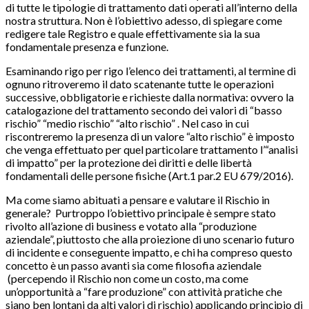
di tutte le tipologie di trattamento dati operati all’interno della
nostra struttura. Non è l’obiettivo adesso, di spiegare come
redigere tale Registro e quale effettivamente sia la sua
fondamentale presenza e funzione.
Esaminando rigo per rigo l’elenco dei trattamenti, al termine di
ognuno ritroveremo il dato scatenante tutte le operazioni
successive, obbligatorie e richieste dalla normativa: ovvero la
catalogazione del trattamento secondo dei valori di “basso
rischio” “medio rischio” “alto rischio” . Nel caso in cui
riscontreremo la presenza di un valore “alto rischio” è imposto
che venga effettuato per quel particolare trattamento l’“analisi
di impatto” per la protezione dei diritti e delle libertà
fondamentali delle persone fisiche (Art.1 par.2 EU 679/2016).
Ma come siamo abituati a pensare e valutare il Rischio in
generale? Purtroppo l’obiettivo principale è sempre stato
rivolto all’azione di business e votato alla “produzione
aziendale”, piuttosto che alla proiezione di uno scenario futuro
di incidente e conseguente impatto, e chi ha compreso questo
concetto è un passo avanti sia come filosofia aziendale
(percependo il Rischio non come un costo, ma come
un’opportunità a “fare produzione” con attività pratiche che
siano ben lontani da alti valori di rischio) applicando principio di