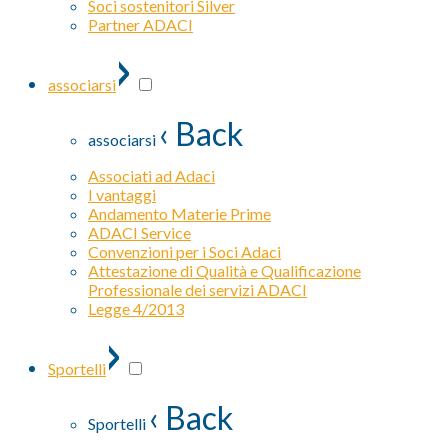
Soci sostenitori Silver
Partner ADACI
›
associarsi
‹ Back
associarsi
Associati ad Adaci
I vantaggi
Andamento Materie Prime
ADACI Service
Convenzioni per i Soci Adaci
Attestazione di Qualità e Qualificazione
Professionale dei servizi ADACI
Legge 4/2013
›
Sportelli
‹ Back
Sportelli