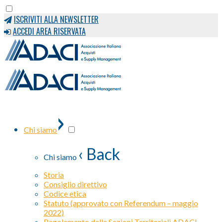
ISCRIVITI ALLA NEWSLETTER
ACCEDI AREA RISERVATA
›
Chi siamo
‹ Back
Chi siamo
Storia
Consiglio direttivo
Codice etica
Statuto (approvato con Referendum – maggio
2022)
Regolamento delle Sezioni Territoriali ADACI