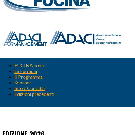
FUCINA home
La Formula
Il Programma
Sponsor
Info e Contatti
Edizioni precedenti
EDIZIONE 2026