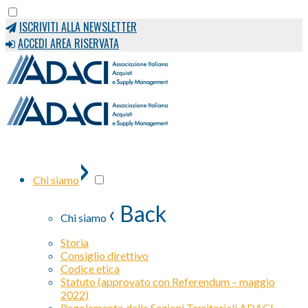
ISCRIVITI ALLA NEWSLETTER
ACCEDI AREA RISERVATA
›
Chi siamo
‹ Back
Chi siamo
Storia
Consiglio direttivo
Codice etica
Statuto (approvato con Referendum – maggio
2022)
Regolamento delle Sezioni Territoriali ADACI