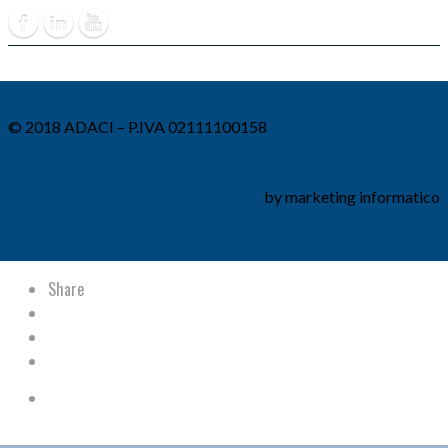
© 2018 ADACI – P.IVA 02111100158
by marketing informatico
Share