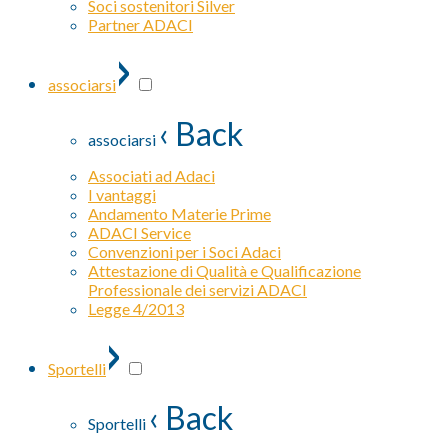
Soci sostenitori Silver
Partner ADACI
›
associarsi
‹ Back
associarsi
Associati ad Adaci
I vantaggi
Andamento Materie Prime
ADACI Service
Convenzioni per i Soci Adaci
Attestazione di Qualità e Qualificazione
Professionale dei servizi ADACI
Legge 4/2013
›
Sportelli
‹ Back
Sportelli