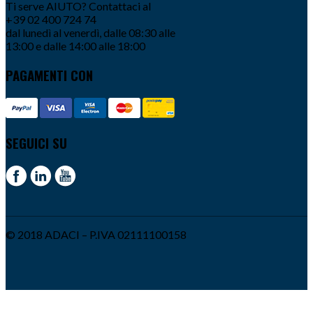
Ti serve AIUTO? Contattaci al
+39 02 400 724 74
dal lunedì al venerdì, dalle 08:30 alle
13:00 e dalle 14:00 alle 18:00
PAGAMENTI CON
SEGUICI SU
© 2018 ADACI – P.IVA 02111100158