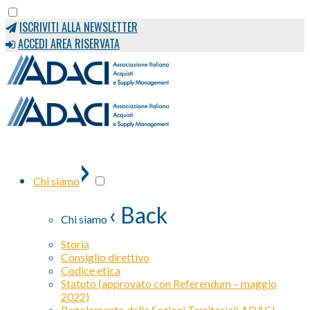
ISCRIVITI ALLA NEWSLETTER
ACCEDI AREA RISERVATA
›
Chi siamo
‹ Back
Chi siamo
Storia
Consiglio direttivo
Codice etica
Statuto (approvato con Referendum – maggio
2022)
Regolamento delle Sezioni Territoriali ADACI