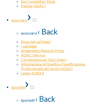
Soci sostenitori Silver
Partner ADACI
›
associarsi
‹ Back
associarsi
Associati ad Adaci
I vantaggi
Andamento Materie Prime
ADACI Service
Convenzioni per i Soci Adaci
Attestazione di Qualità e Qualificazione
Professionale dei servizi ADACI
Legge 4/2013
›
Sportelli
‹ Back
Sportelli