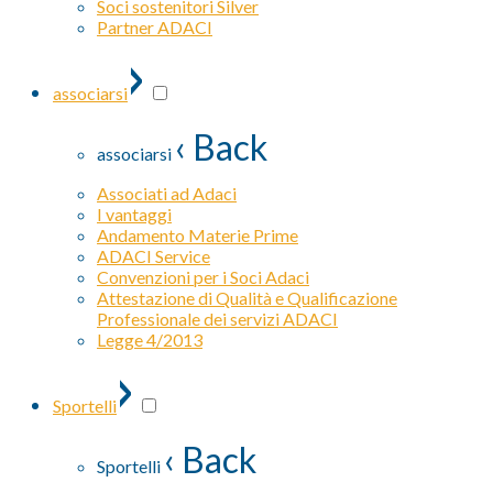
Soci sostenitori Silver
Partner ADACI
›
associarsi
‹ Back
associarsi
Associati ad Adaci
I vantaggi
Andamento Materie Prime
ADACI Service
Convenzioni per i Soci Adaci
Attestazione di Qualità e Qualificazione
Professionale dei servizi ADACI
Legge 4/2013
›
Sportelli
‹ Back
Sportelli