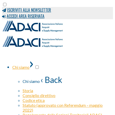
ISCRIVITI ALLA NEWSLETTER
ACCEDI AREA RISERVATA
›
Chi siamo
‹ Back
Chi siamo
Storia
Consiglio direttivo
Codice etica
Statuto (approvato con Referendum – maggio
2022)
Regolamento delle Sezioni Territoriali ADACI