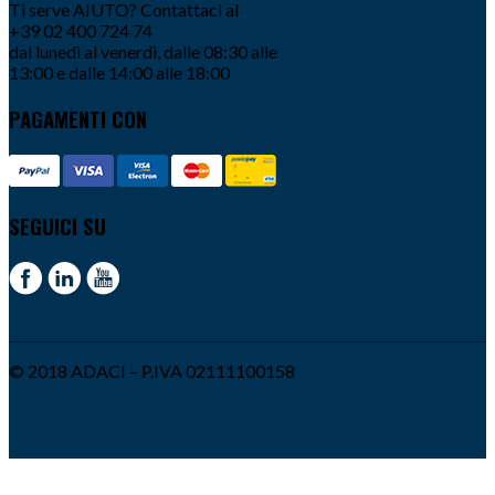
Ti serve AIUTO? Contattaci al
+39 02 400 724 74
dal lunedì al venerdì, dalle 08:30 alle
13:00 e dalle 14:00 alle 18:00
PAGAMENTI CON
SEGUICI SU
© 2018 ADACI – P.IVA 02111100158