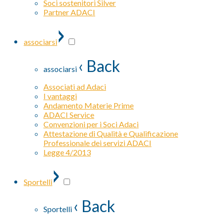
Soci sostenitori Silver
Partner ADACI
›
associarsi
‹ Back
associarsi
Associati ad Adaci
I vantaggi
Andamento Materie Prime
ADACI Service
Convenzioni per i Soci Adaci
Attestazione di Qualità e Qualificazione
Professionale dei servizi ADACI
Legge 4/2013
›
Sportelli
‹ Back
Sportelli