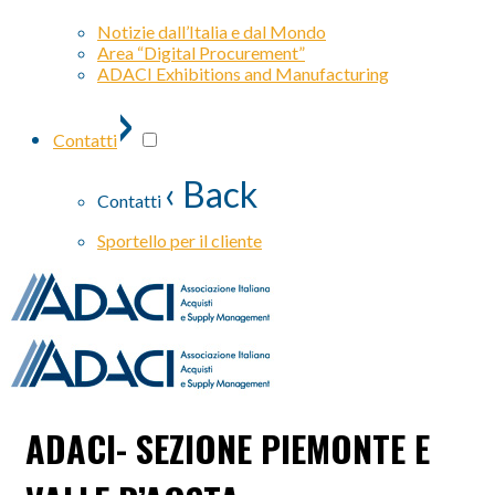
Notizie dall’Italia e dal Mondo
Area “Digital Procurement”
ADACI Exhibitions and Manufacturing
›
Contatti
‹ Back
Contatti
Sportello per il cliente
ADACI- SEZIONE PIEMONTE E