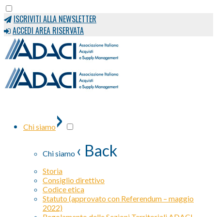
ISCRIVITI ALLA NEWSLETTER
ACCEDI AREA RISERVATA
›
Chi siamo
‹ Back
Chi siamo
Storia
Consiglio direttivo
Codice etica
Statuto (approvato con Referendum – maggio
2022)
Regolamento delle Sezioni Territoriali ADACI