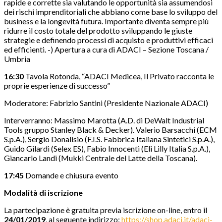
rapide e corrette sia valutando le opportunità sia assumendosi
dei rischi imprenditoriali che abbiano come base lo sviluppo del
business e la longevità futura. Importante diventa sempre più
ridurre il costo totale del prodotto sviluppando le giuste
strategie e definendo processi di acquisto e produttivi efficaci
ed efficienti. -) Apertura a cura di ADACI – Sezione Toscana /
Umbria
16:30
Tavola Rotonda, “ADACI Medicea, Il Privato racconta le
proprie esperienze di successo”
Moderatore: Fabrizio Santini (Presidente Nazionale ADACI)
Interverranno: Massimo Marotta (A.D. di DeWalt Industrial
Tools gruppo Stanley Black & Decker). Valerio Barsacchi (ECM
S.p.A.), Sergio Donalisio (F.I.S. Fabbrica Italiana Sintetici S.p.A.),
Guido Gilardi (Selex ES), Fabio Innocenti (Eli Lilly Italia S.p.A.),
Giancarlo Landi (Mukki Centrale del Latte della Toscana).
17:45
Domande e chiusura evento
Modalità di iscrizione
La partecipazione è gratuita previa iscrizione on-line, entro il
24/01/2019
, al seguente indirizzo:
https://shop.adaci.it/adaci-