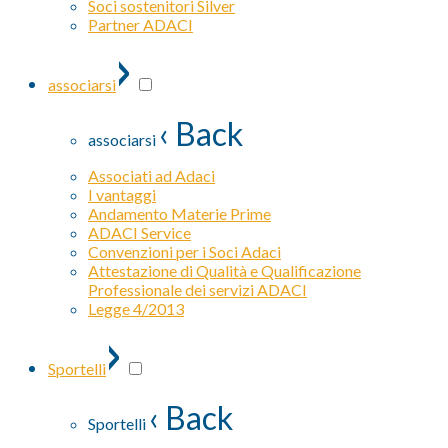
Soci sostenitori Silver
Partner ADACI
›
associarsi
‹ Back
associarsi
Associati ad Adaci
I vantaggi
Andamento Materie Prime
ADACI Service
Convenzioni per i Soci Adaci
Attestazione di Qualità e Qualificazione
Professionale dei servizi ADACI
Legge 4/2013
›
Sportelli
‹ Back
Sportelli