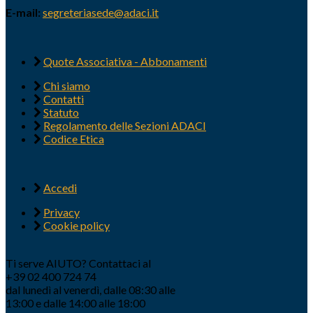
E-mail:
segreteriasede@adaci.it
Quote Associativa - Abbonamenti
Chi siamo
Contatti
Statuto
Regolamento delle Sezioni ADACI
Codice Etica
Accedi
Privacy
Cookie policy
Ti serve AIUTO? Contattaci al
+39 02 400 724 74
dal lunedì al venerdì, dalle 08:30 alle
13:00 e dalle 14:00 alle 18:00