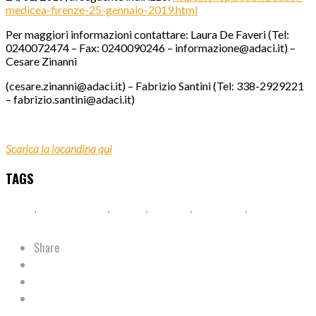
medicea-firenze-25-gennaio-2019.html
Per maggiori informazioni contattare: Laura De Faveri (Tel:
0240072474 – Fax: 0240090246 – informazione@adaci.it) –
Cesare Zinanni
(cesare.zinanni@adaci.it) – Fabrizio Santini (Tel: 338-2929221
– fabrizio.santini@adaci.it)
Scarica la locandina qui
TAGS
Adaci
,
adaci medicea
,
firenze
,
florence
,
millennials
,
pubblica
amministrazione
Share