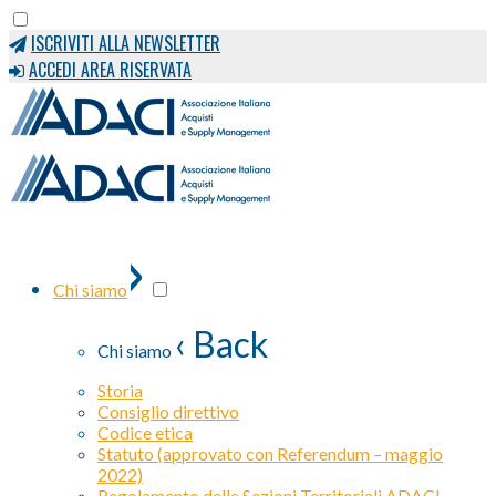
ISCRIVITI ALLA NEWSLETTER
ACCEDI AREA RISERVATA
›
Chi siamo
‹ Back
Chi siamo
Storia
Consiglio direttivo
Codice etica
Statuto (approvato con Referendum – maggio
2022)
Regolamento delle Sezioni Territoriali ADACI