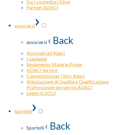
Soci sostenitori Silver
Partner ADACI
›
associarsi
‹ Back
associarsi
Associati ad Adaci
I vantaggi
Andamento Materie Prime
ADACI Service
Convenzioni per i Soci Adaci
Attestazione di Qualità e Qualificazione
Professionale dei servizi ADACI
Legge 4/2013
›
Sportelli
‹ Back
Sportelli