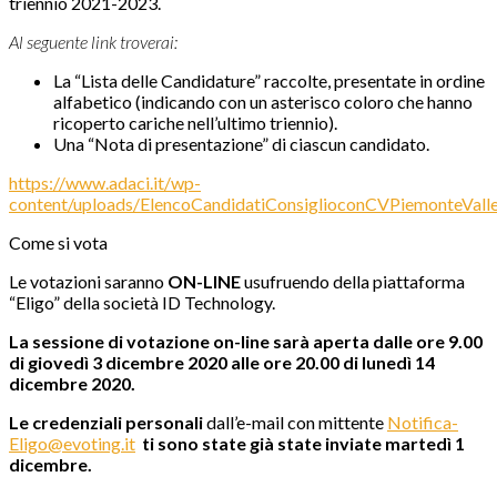
triennio 2021-2023.
Al seguente link troverai:
La “Lista delle Candidature” raccolte, presentate in ordine
alfabetico (indicando con un asterisco coloro che hanno
ricoperto cariche nell’ultimo triennio).
Una “Nota di presentazione” di ciascun candidato.
https://www.adaci.it/wp-
content/uploads/ElencoCandidatiConsiglioconCVPiemonteVall
Come si vota
Le votazioni saranno
ON-LINE
usufruendo della piattaforma
“Eligo” della società ID Technology.
La sessione di votazione on-line sarà aperta dalle ore 9.00
di giovedì 3 dicembre 2020 alle ore 20.00 di lunedì 14
dicembre 2020.
Le credenziali personali
dall’e-mail con mittente
Notifica-
Eligo@evoting.it
ti sono state già state inviate martedì 1
dicembre.