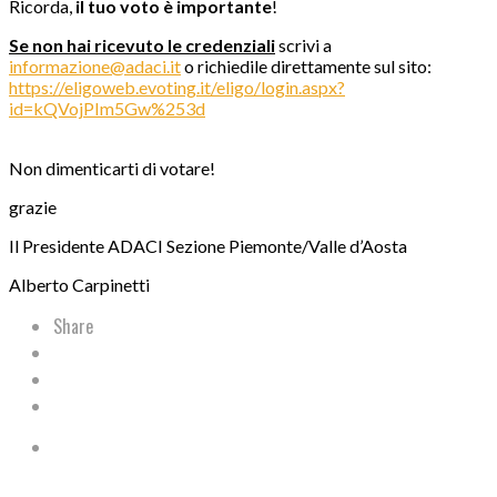
Ricorda,
il tuo voto è importante
!
Se non hai ricevuto le credenziali
scrivi a
informazione@adaci.it
o richiedile direttamente sul sito:
https://eligoweb.evoting.it/eligo/login.aspx?
id=kQVojPIm5Gw%253d
Non dimenticarti di votare!
grazie
Il Presidente ADACI Sezione Piemonte/Valle d’Aosta
Alberto Carpinetti
Share