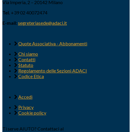
Via Imperia, 2 – 20142 Milano
Tel.
+39 02 40072474
E-mail:
segreteriasede@adaci.it
Quote Associativa - Abbonamenti
Chi siamo
Contatti
Statuto
Regolamento delle Sezioni ADACI
Codice Etica
Accedi
Privacy
Cookie policy
Ti serve AIUTO? Contattaci al