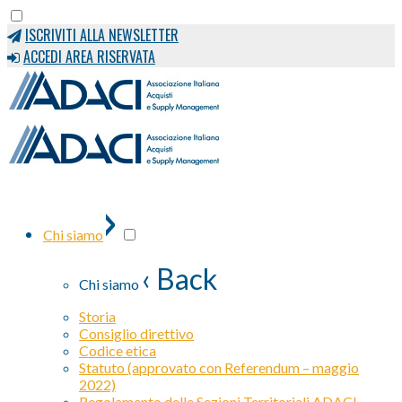
ISCRIVITI ALLA NEWSLETTER
ACCEDI AREA RISERVATA
›
Chi siamo
‹ Back
Chi siamo
Storia
Consiglio direttivo
Codice etica
Statuto (approvato con Referendum – maggio
2022)
Regolamento delle Sezioni Territoriali ADACI