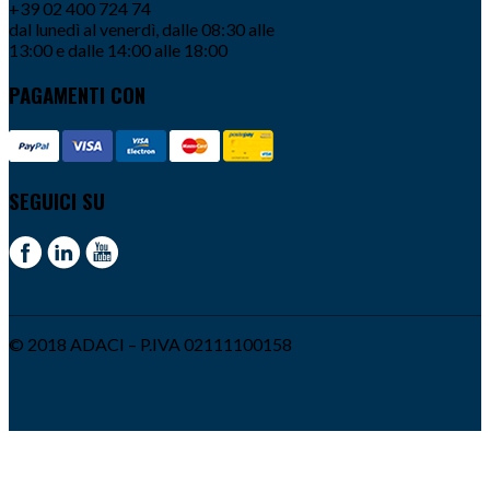
+39 02 400 724 74
dal lunedì al venerdì, dalle 08:30 alle
13:00 e dalle 14:00 alle 18:00
PAGAMENTI CON
SEGUICI SU
© 2018 ADACI – P.IVA 02111100158