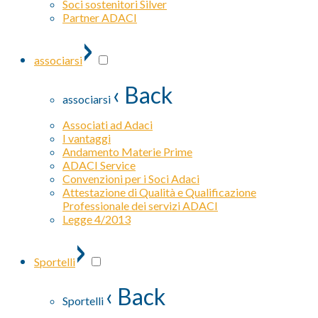
Soci sostenitori Silver
Partner ADACI
›
associarsi
‹ Back
associarsi
Associati ad Adaci
I vantaggi
Andamento Materie Prime
ADACI Service
Convenzioni per i Soci Adaci
Attestazione di Qualità e Qualificazione
Professionale dei servizi ADACI
Legge 4/2013
›
Sportelli
‹ Back
Sportelli