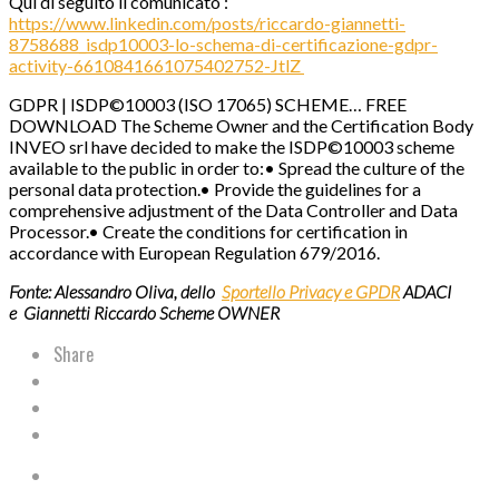
Qui di seguito il comunicato :
https://www.linkedin.com/posts/riccardo-giannetti-
8758688_isdp10003-lo-schema-di-certificazione-gdpr-
activity-6610841661075402752-JtlZ
GDPR | ISDP©10003 (ISO 17065) SCHEME… FREE
DOWNLOAD The Scheme Owner and the Certification Body
INVEO srl have decided to make the ISDP©10003 scheme
available to the public in order to:• Spread the culture of the
personal data protection.• Provide the guidelines for a
comprehensive adjustment of the Data Controller and Data
Processor.• Create the conditions for certification in
accordance with European Regulation 679/2016.
Fonte: Alessandro Oliva, dello
Sportello Privacy e GPDR
ADACI
e Giannetti Riccardo Scheme OWNER
Share