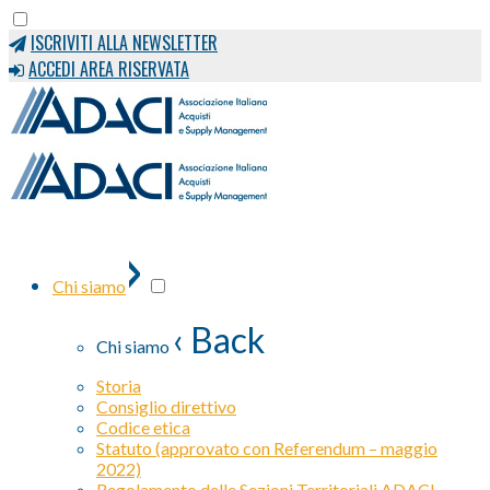
ISCRIVITI ALLA NEWSLETTER
ACCEDI AREA RISERVATA
›
Chi siamo
‹ Back
Chi siamo
Storia
Consiglio direttivo
Codice etica
Statuto (approvato con Referendum – maggio
2022)
Regolamento delle Sezioni Territoriali ADACI