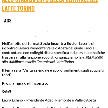
LATTE TORINO
TAGS
Centrale del Latte di Torino
,
Food
,
incontro in azienda
,
latte
,
socio incontra socio
,
visita guidata
Nell’ambito del format
Socio incontra Socio
, la serie di
incontri di Adaci Piemonte Valle d’Aosta nel quale i soci si
confrontano con colleghi di una specifica industry su tematiche
trasversali alla funzione acquisti organizziamo la
v
i
sita guidata
allo stabilimento della Centrale del Latte Torino.
Il tema sarà “Visita aziendale e approfondimenti sugli acquisiti
food”.
Programma dell’incontro:
Saluti
Laura Echino – Presidente Adaci Piemonte e Valle d’Aosta