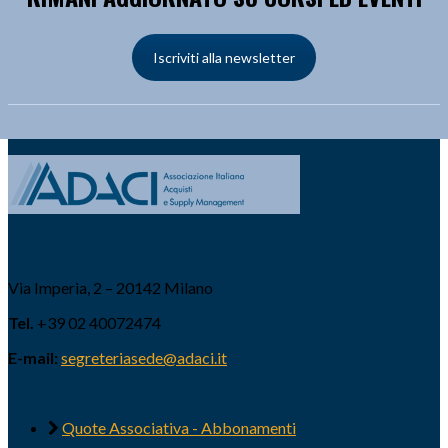
Iscriviti alla newsletter
Via Imperia, 2 – 20142 Milano
Tel.
+39 02 40072474
E-mail:
segreteriasede@adaci.it
Quote Associativa - Abbonamenti