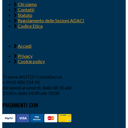
Chi siamo
Contatti
Statuto
Regolamento delle Sezioni ADACI
Codice Etica
Accedi
Privacy
Cookie policy
Ti serve AIUTO? Contattaci al
+39 02 400 724 74
dal lunedì al venerdì, dalle 08:30 alle
13:00 e dalle 14:00 alle 18:00
PAGAMENTI CON