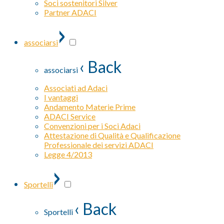
Soci sostenitori Silver
Partner ADACI
›
associarsi
‹ Back
associarsi
Associati ad Adaci
I vantaggi
Andamento Materie Prime
ADACI Service
Convenzioni per i Soci Adaci
Attestazione di Qualità e Qualificazione
Professionale dei servizi ADACI
Legge 4/2013
›
Sportelli
‹ Back
Sportelli