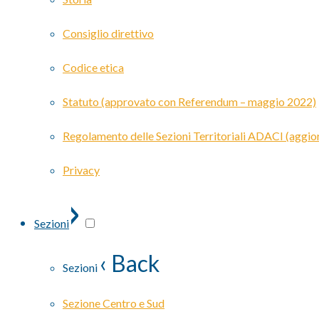
Consiglio direttivo
Codice etica
Statuto (approvato con Referendum – maggio 2022)
Regolamento delle Sezioni Territoriali ADACI (agg
Privacy
›
Sezioni
‹ Back
Sezioni
Sezione Centro e Sud