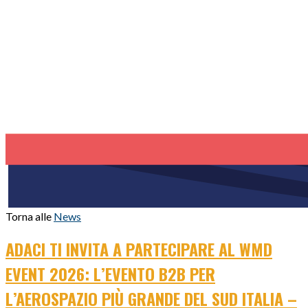
Torna alle
News
ADACI TI INVITA A PARTECIPARE AL WMD
EVENT 2026: L’EVENTO B2B PER
L’AEROSPAZIO PIÙ GRANDE DEL SUD ITALIA –