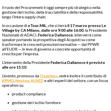
Il ruolo del Procurement è oggi sempre più strategico nella
gestione del rischio, della tracciabilità e della responsabilità
lungo l’intera supply chain.
In occasione di
oTour.MIL
, che si terrà
il 17 marzo presso
Le
Village by CA Milano,
dalle ore 9:00 alle 16:00
, la Presidente
Nazionale di
ADACI
,
Federica Dallanoce
, interverrà come
speaker portando la prospettiva degli Acquisti su come
trasformare le crescenti pressioni normative — dal PPWR
all’EUDR — in leve di governo e concrete opportunità di
crescita per l’impresa.
L’intervento della Presidente
Federica Dallanoce è previsto
alle ore 15:10
.
L’evento, promosso da
O
sapiens
, vedrà inoltre il contributo di
KPMG
,
Nextea
,
AUSED
e altri esperti del settore, con un focus
operativo su:
product compliance
gestione del rischio fornitore