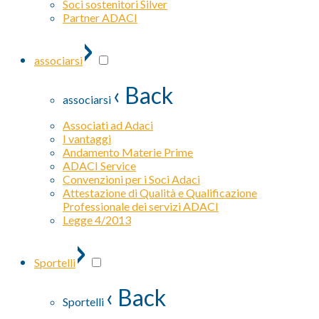
Soci sostenitori Silver
Partner ADACI
›
associarsi
‹ Back
associarsi
Associati ad Adaci
I vantaggi
Andamento Materie Prime
ADACI Service
Convenzioni per i Soci Adaci
Attestazione di Qualità e Qualificazione
Professionale dei servizi ADACI
Legge 4/2013
›
Sportelli
‹ Back
Sportelli