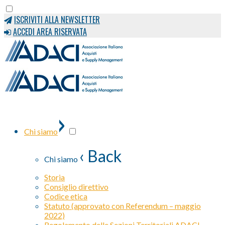
ISCRIVITI ALLA NEWSLETTER
ACCEDI AREA RISERVATA
›
Chi siamo
‹ Back
Chi siamo
Storia
Consiglio direttivo
Codice etica
Statuto (approvato con Referendum – maggio
2022)
Regolamento delle Sezioni Territoriali ADACI