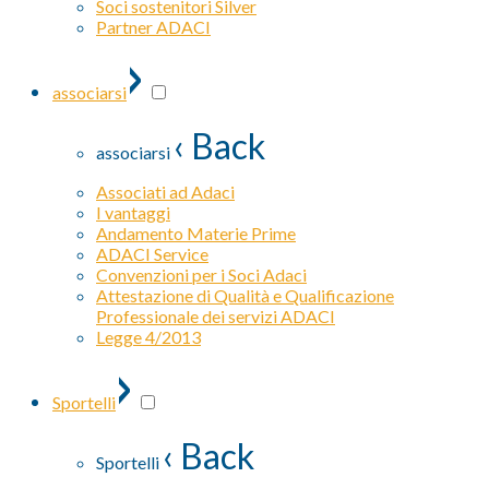
Soci sostenitori Silver
Partner ADACI
›
associarsi
‹ Back
associarsi
Associati ad Adaci
I vantaggi
Andamento Materie Prime
ADACI Service
Convenzioni per i Soci Adaci
Attestazione di Qualità e Qualificazione
Professionale dei servizi ADACI
Legge 4/2013
›
Sportelli
‹ Back
Sportelli