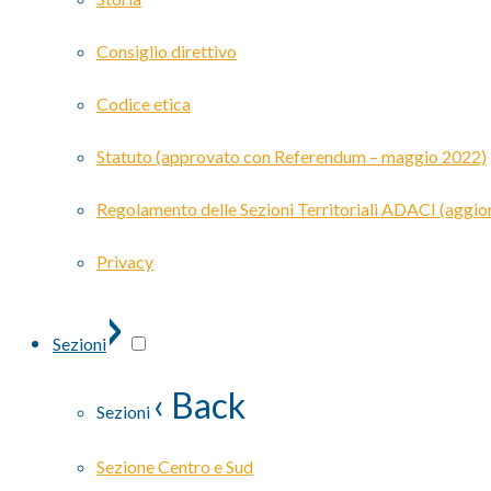
Consiglio direttivo
Codice etica
Statuto (approvato con Referendum – maggio 2022)
Regolamento delle Sezioni Territoriali ADACI (agg
Privacy
›
Sezioni
‹ Back
Sezioni
Sezione Centro e Sud