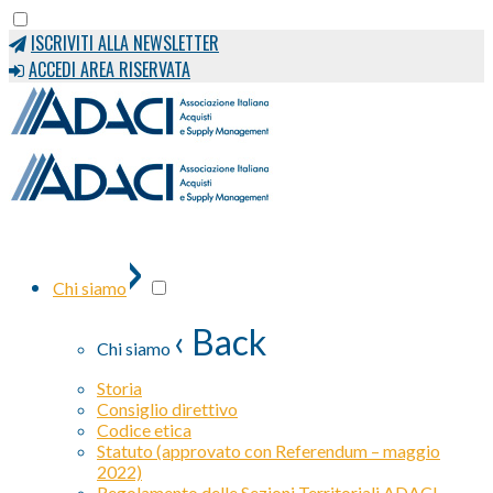
ISCRIVITI ALLA NEWSLETTER
ACCEDI AREA RISERVATA
›
Chi siamo
‹ Back
Chi siamo
Storia
Consiglio direttivo
Codice etica
Statuto (approvato con Referendum – maggio
2022)
Regolamento delle Sezioni Territoriali ADACI