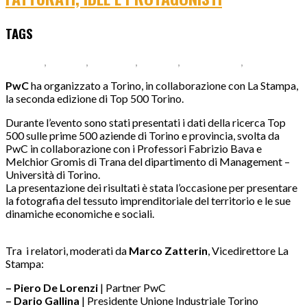
TAGS
Aziende
,
crescita
,
Fatturato
,
Imprese
,
Protagonisti
,
Top 500
PwC
ha organizzato a Torino, in collaborazione con La Stampa,
la seconda edizione di Top 500 Torino.
Durante l’evento sono stati presentati i dati della ricerca Top
500 sulle prime 500 aziende di Torino e provincia, svolta da
PwC in collaborazione con i Professori Fabrizio Bava e
Melchior Gromis di Trana del dipartimento di Management –
Università di Torino.
La presentazione dei risultati è stata l’occasione per presentare
la fotografia del tessuto imprenditoriale del territorio e le sue
dinamiche economiche e sociali.
Tra i relatori, moderati da
Marco Zatterin
, Vicedirettore La
Stampa:
– Piero De Lorenzi
| Partner PwC
– Dario Gallina
| Presidente Unione Industriale Torino