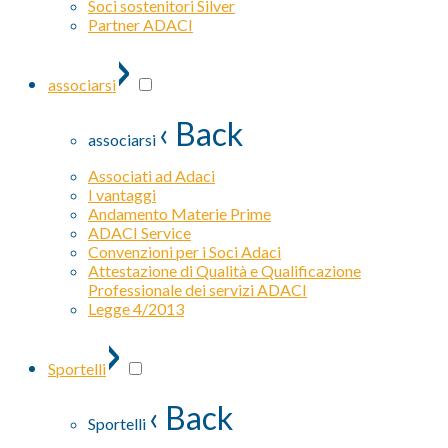
Soci sostenitori Silver
Partner ADACI
›
associarsi
‹ Back
associarsi
Associati ad Adaci
I vantaggi
Andamento Materie Prime
ADACI Service
Convenzioni per i Soci Adaci
Attestazione di Qualità e Qualificazione
Professionale dei servizi ADACI
Legge 4/2013
›
Sportelli
‹ Back
Sportelli