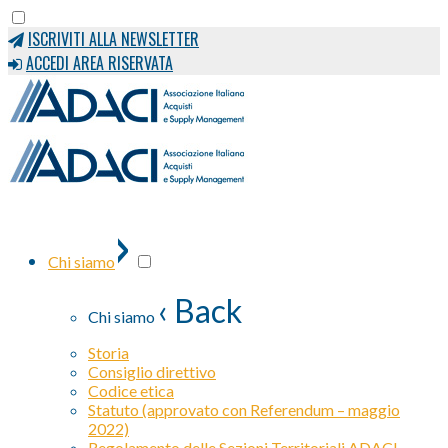
ISCRIVITI ALLA NEWSLETTER
ACCEDI AREA RISERVATA
›
Chi siamo
‹ Back
Chi siamo
Storia
Consiglio direttivo
Codice etica
Statuto (approvato con Referendum – maggio
2022)
Regolamento delle Sezioni Territoriali ADACI