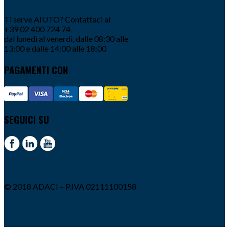
Ti serve AIUTO? Contattaci al
+39 02 400 724 74
dal lunedì al venerdì, dalle 08:30 alle
13:00 e dalle 14:00 alle 18:00
PAGAMENTI CON
SEGUICI SU
© 2018 ADACI – P.IVA 02111100158