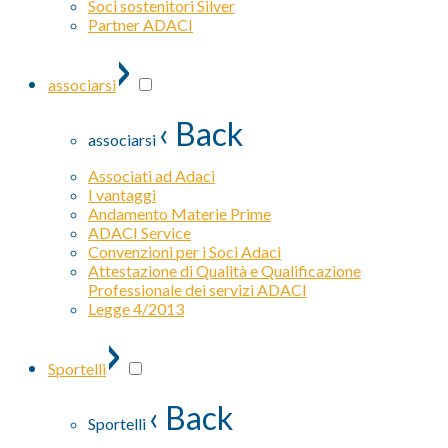
Soci sostenitori Silver
Partner ADACI
›
associarsi
‹ Back
associarsi
Associati ad Adaci
I vantaggi
Andamento Materie Prime
ADACI Service
Convenzioni per i Soci Adaci
Attestazione di Qualità e Qualificazione
Professionale dei servizi ADACI
Legge 4/2013
›
Sportelli
‹ Back
Sportelli